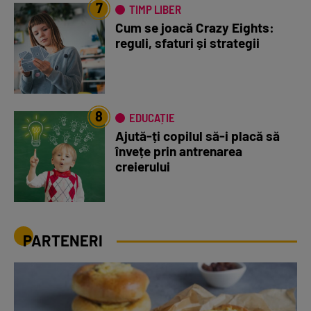
7
TIMP LIBER
Cum se joacă Crazy Eights:
reguli, sfaturi și strategii
8
EDUCAȚIE
Ajută-ți copilul să-i placă să
învețe prin antrenarea
creierului
PARTENERI