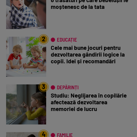
moștenesc de la tata
2
EDUCAȚIE
Cele mai bune jocuri pentru
dezvoltarea gândirii logice la
copii. Idei și recomandări
3
DEPĂRINȚI
Studiu: Neglijarea în copilărie
afectează dezvoltarea
memoriei de lucru
4
FAMILIE