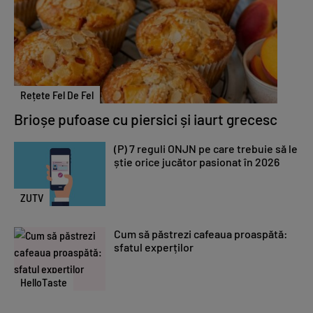
Rețete Fel De Fel
Brioșe pufoase cu piersici și iaurt grecesc
(P) 7 reguli ONJN pe care trebuie să le
știe orice jucător pasionat în 2026
ZUTV
Cum să păstrezi cafeaua proaspătă:
sfatul experților
HelloTaste