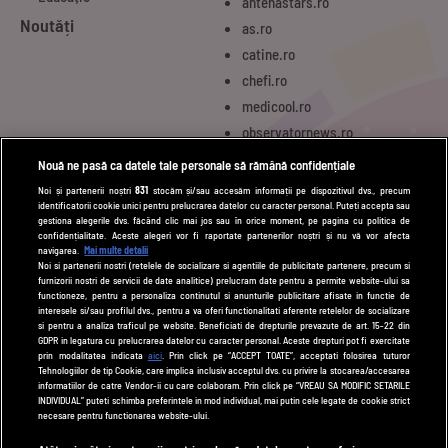
antenastars.ro
Noutăți
as.ro
catine.ro
chefi.ro
medicool.ro
observatornews.ro
spynews.ro
Nouă ne pasă ca datele tale personale să rămână confidențiale
tvhappy.ro
Noi și partenerii noștri
831
stocăm și/sau accesăm informații pe dispozitivul dvs., precum
identificatorii cookie unici pentru prelucrarea datelor cu caracter personal. Puteți accepta sau
useit.ro
gestiona alegerile dvs. făcând clic mai jos sau în orice moment, pe pagina cu politica de
zutv.ro
confidențialitate. Aceste alegeri vor fi raportate partenerilor noștri și nu vă vor afecta
navigarea.
Mai multe detalii
Trends AntenaPLAY
Noi si partenerii nostri (retelele de socializare si agentiile de publicitate partenere, precum si
furnizorii nostri de servicii de date analitice) prelucram date pentru a permite website-ului sa
AntenaPLAY
functioneze, pentru a personaliza continutul si anunturile publicitare afisate in functie de
interesele si/sau profilul dvs., pentru a va oferi functionalitati aferente retelelor de socializare
si pentru a analiza traficul pe website. Beneficiati de drepturile prevazute de art. 15-22 din
GDPR in legatura cu prelucrarea datelor cu caracter personal. Aceste drepturi pot fi exercitate
UTILE
prin modalitatea indicata
aici
. Prin click pe “ACCEPT TOATE”, acceptati folosirea tuturor
Tehnologiilor de tip Cookie, care implica inclusiv acceptul dvs. cu privire la stocarea/accesarea
Cod deontologic
informatiilor de catre Vendor-ii cu care colaboram. Prin click pe “VREAU SA MODIFIC SETARILE
INDIVIDUAL” puteti schimba preferintele in mod individual, mai putin cele legate de cookie strict
Termeni și condiții
necesare pentru functionarea website-ului.