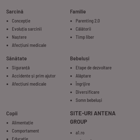
Sarcină
Familie
Concepție
Parenting 2.0
Evoluția sarcinii
Călătorii
Naștere
Timp liber
Afecțiuni medicale
Sănătate
Bebeluși
Siguranță
Etape de dezvoltare
Accidente și prim ajutor
Alăptare
Afecțiuni medicale
Îngrijire
Diversificare
Somn bebeluși
Copii
SITE-URI ANTENA
GROUP
Alimentație
Comportament
a1.ro
Educație