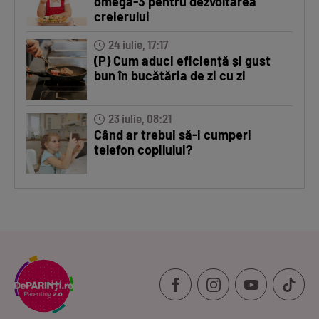
omega-3 pentru dezvoltarea
creierului
24 iulie, 17:17
(P) Cum aduci eficiență și gust
bun în bucătăria de zi cu zi
23 iulie, 08:21
Când ar trebui să-i cumperi
telefon copilului?