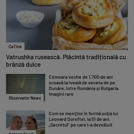
CaTine
Vatrushka rusească. Plăcintă tradițională cu
brânză dulce
Comoara veche de 1.700 de ani
scoasă la iveală de seceta de pe
Dunăre, între România şi Bulgaria.
Imagini rare
Observator News
Cum se menţine în formă soţia lui
Leonard Doroftei, la 51 de ani.
„Secretul” pe care l-a dezvăluit
Antena Sport