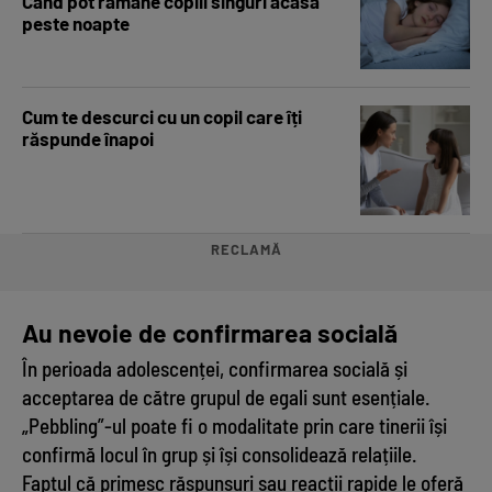
Când pot rămâne copiii singuri acasă
peste noapte
Cum te descurci cu un copil care îți
răspunde înapoi
RECLAMĂ
Au nevoie de confirmarea socială
În perioada adolescenței, confirmarea socială și
acceptarea de către grupul de egali sunt esențiale.
„Pebbling”-ul poate fi o modalitate prin care tinerii își
confirmă locul în grup și își consolidează relațiile.
Faptul că primesc răspunsuri sau reacții rapide le oferă