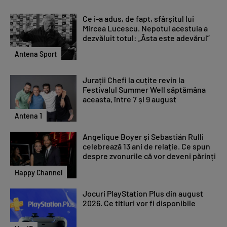
Ce i-a adus, de fapt, sfârșitul lui
Mircea Lucescu. Nepotul acestuia a
dezvăluit totul: „Ăsta este adevărul”
Antena Sport
Jurații Chefi la cuțite revin la
Festivalul Summer Well săptămâna
aceasta, între 7 și 9 august
Antena 1
Angelique Boyer și Sebastián Rulli
celebrează 13 ani de relație. Ce spun
despre zvonurile că vor deveni părinți
Happy Channel
Jocuri PlayStation Plus din august
2026. Ce titluri vor fi disponibile