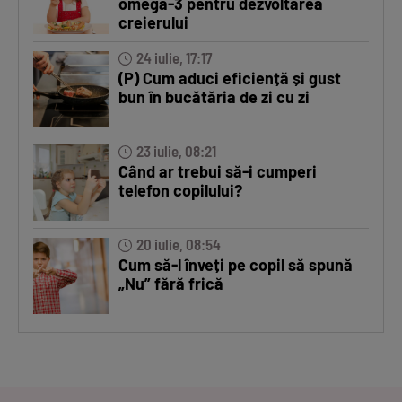
omega-3 pentru dezvoltarea
creierului
24 iulie, 17:17
(P) Cum aduci eficiență și gust
bun în bucătăria de zi cu zi
23 iulie, 08:21
Când ar trebui să-i cumperi
telefon copilului?
20 iulie, 08:54
Cum să-l înveți pe copil să spună
„Nu” fără frică