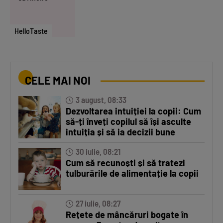
HelloTaste
CELE MAI NOI
3 august, 08:33
Dezvoltarea intuiției la copii: Cum
să-ți înveți copilul să își asculte
intuiția și să ia decizii bune
30 iulie, 08:21
Cum să recunoști și să tratezi
tulburările de alimentație la copii
27 iulie, 08:27
Rețete de mâncăruri bogate în