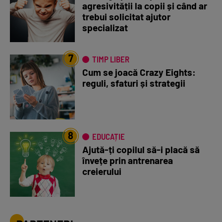
agresivității la copii și când ar
trebui solicitat ajutor
specializat
7
TIMP LIBER
Cum se joacă Crazy Eights:
reguli, sfaturi și strategii
8
EDUCAȚIE
Ajută-ți copilul să-i placă să
învețe prin antrenarea
creierului