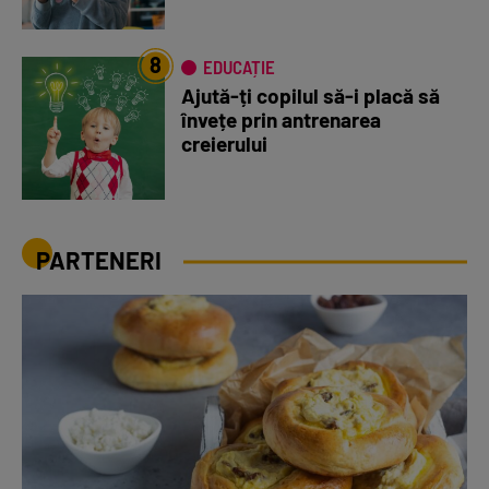
8
EDUCAȚIE
Ajută-ți copilul să-i placă să
învețe prin antrenarea
creierului
PARTENERI