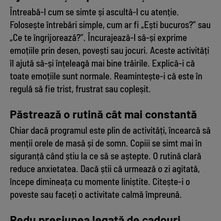
Întreabă-l cum se simte și ascultă-l cu atenție.
Folosește întrebări simple, cum ar fi „Ești bucuros?” sau
„Ce te îngrijorează?”. Încurajează-l să-și exprime
emoțiile prin desen, povești sau jocuri. Aceste activități
îl ajută să-și înțeleagă mai bine trăirile. Explică-i că
toate emoțiile sunt normale. Reamintește-i că este în
regulă să fie trist, frustrat sau copleșit.
Păstrează o rutină cât mai constantă
Chiar dacă programul este plin de activități, încearcă să
menții orele de masă și de somn. Copiii se simt mai în
siguranță când știu la ce să se aștepte. O rutină clară
reduce anxietatea. Dacă știi că urmează o zi agitată,
începe dimineața cu momente liniștite. Citește-i o
poveste sau faceți o activitate calmă împreună.
Redu presiunea legată de cadouri