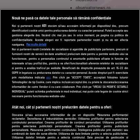
observatornews.ro
spynews.ro
Nouă ne pasă ca datele tale personale să rămână confidențiale
tvhappy.ro
Noi și partenerii noștri
831
stocăm și/sau accesăm informații pe dispozitivul dvs., precum
identificatorii cookie unici pentru prelucrarea datelor cu caracter personal. Puteți accepta sau
useit.ro
gestiona alegerile dvs. făcând clic mai jos sau în orice moment, pe pagina cu politica de
zutv.ro
confidențialitate. Aceste alegeri vor fi raportate partenerilor noștri și nu vă vor afecta
navigarea.
Mai multe detalii
Trends AntenaPLAY
Noi si partenerii nostri (retelele de socializare si agentiile de publicitate partenere, precum si
furnizorii nostri de servicii de date analitice) prelucram date pentru a permite website-ului sa
AntenaPLAY
functioneze, pentru a personaliza continutul si anunturile publicitare afisate in functie de
interesele si/sau profilul dvs., pentru a va oferi functionalitati aferente retelelor de socializare
si pentru a analiza traficul pe website. Beneficiati de drepturile prevazute de art. 15-22 din
GDPR in legatura cu prelucrarea datelor cu caracter personal. Aceste drepturi pot fi exercitate
UTILE
prin modalitatea indicata
aici
. Prin click pe “ACCEPT TOATE”, acceptati folosirea tuturor
Tehnologiilor de tip Cookie, care implica inclusiv acceptul dvs. cu privire la stocarea/accesarea
Cod deontologic
informatiilor de catre Vendor-ii cu care colaboram. Prin click pe “VREAU SA MODIFIC SETARILE
INDIVIDUAL” puteti schimba preferintele in mod individual, mai putin cele legate de cookie strict
Termeni și condiții
necesare pentru functionarea website-ului.
Politica de cookies
Atât noi, cât și partenerii noștri prelucrăm datele pentru a oferi:
Stocarea și/sau accesarea informațiilor de pe un dispozitiv. Măsurarea performanței
Politică de confidențialitate
reclamelor. Dezvoltarea și îmbunătățirea serviciilor. Utilizarea profilurilor pentru selectarea
conținutului personalizat. Crearea profilurilor de conținut personalizat. Utilizarea profilurilor
Contact
pentru selectarea publicității personalizate. Crearea profilurilor pentru publicitate
personalizată. Măsurarea performanței conținutului. Înțelegerea publicului prin statistici sau
combinații de date din surse diferite. Utilizarea de date limitate pentru a selecta publicitatea.
Utilizarea datelor limitate pentru a selecta conținutul. Date precise de geolocație și