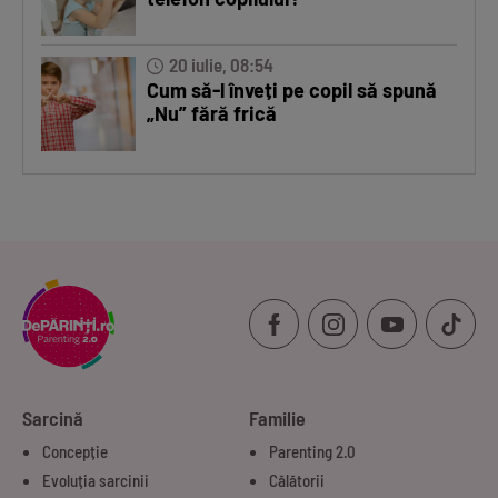
20 iulie, 08:54
Cum să-l înveți pe copil să spună
„Nu” fără frică
Sarcină
Familie
Concepție
Parenting 2.0
Evoluția sarcinii
Călătorii