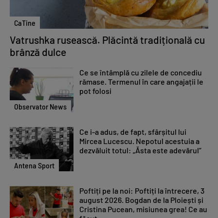
CaTine
Vatrushka rusească. Plăcintă tradițională cu
brânză dulce
Ce se întâmplă cu zilele de concediu
rămase. Termenul în care angajații le
pot folosi
Observator News
Ce i-a adus, de fapt, sfârșitul lui
Mircea Lucescu. Nepotul acestuia a
dezvăluit totul: „Ăsta este adevărul”
Antena Sport
Poftiți pe la noi: Poftiți la întrecere, 3
august 2026. Bogdan de la Ploiești și
Cristina Pucean, misiunea grea! Ce au