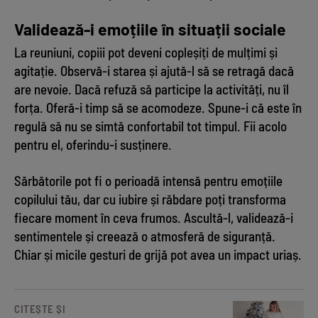
Validează-i emoțiile în situații sociale
La reuniuni, copiii pot deveni copleșiți de mulțimi și
agitație. Observă-i starea și ajută-l să se retragă dacă
are nevoie. Dacă refuză să participe la activități, nu îl
forța. Oferă-i timp să se acomodeze. Spune-i că este în
regulă să nu se simtă confortabil tot timpul. Fii acolo
pentru el, oferindu-i susținere.
Sărbătorile pot fi o perioadă intensă pentru emoțiile
copilului tău, dar cu iubire și răbdare poți transforma
fiecare moment în ceva frumos. Ascultă-l, validează-i
sentimentele și creează o atmosferă de siguranță.
Chiar și micile gesturi de grijă pot avea un impact uriaș.
CITEȘTE ȘI