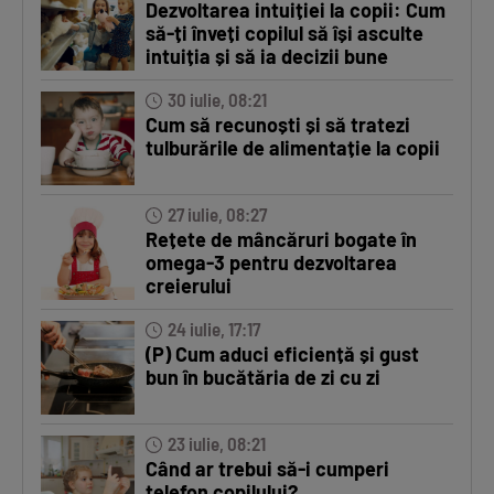
Dezvoltarea intuiției la copii: Cum
să-ți înveți copilul să își asculte
intuiția și să ia decizii bune
30 iulie, 08:21
Cum să recunoști și să tratezi
tulburările de alimentație la copii
27 iulie, 08:27
Rețete de mâncăruri bogate în
omega-3 pentru dezvoltarea
creierului
24 iulie, 17:17
(P) Cum aduci eficiență și gust
bun în bucătăria de zi cu zi
23 iulie, 08:21
Când ar trebui să-i cumperi
telefon copilului?