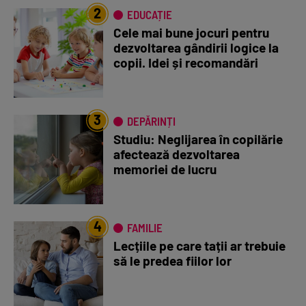
2
EDUCAȚIE
Cele mai bune jocuri pentru
dezvoltarea gândirii logice la
copii. Idei și recomandări
3
DEPĂRINȚI
Studiu: Neglijarea în copilărie
afectează dezvoltarea
memoriei de lucru
4
FAMILIE
Lecțiile pe care tații ar trebuie
să le predea fiilor lor