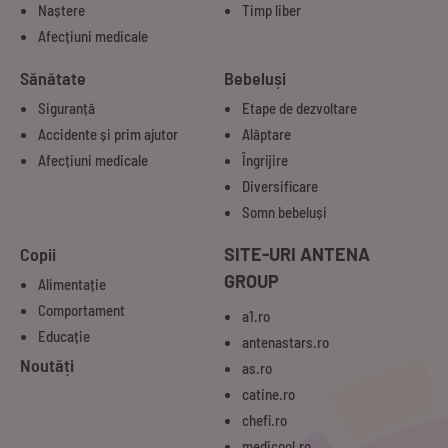
Naștere
Timp liber
Afecțiuni medicale
Sănătate
Bebeluși
Siguranță
Etape de dezvoltare
Accidente și prim ajutor
Alăptare
Afecțiuni medicale
Îngrijire
Diversificare
Somn bebeluși
Copii
SITE-URI ANTENA
GROUP
Alimentație
Comportament
a1.ro
Educație
antenastars.ro
Noutăți
as.ro
catine.ro
chefi.ro
medicool.ro