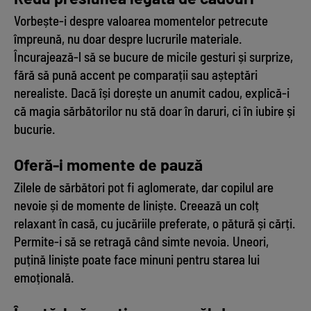
Vorbește-i despre valoarea momentelor petrecute
împreună, nu doar despre lucrurile materiale.
Încurajează-l să se bucure de micile gesturi și surprize,
fără să pună accent pe comparații sau așteptări
nerealiste. Dacă își dorește un anumit cadou, explică-i
că magia sărbătorilor nu stă doar în daruri, ci în iubire și
bucurie.
Oferă-i momente de pauză
Zilele de sărbători pot fi aglomerate, dar copilul are
nevoie și de momente de liniște. Creează un colț
relaxant în casă, cu jucăriile preferate, o pătură și cărți.
Permite-i să se retragă când simte nevoia. Uneori,
puțină liniște poate face minuni pentru starea lui
emoțională.