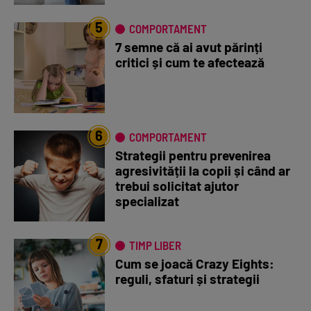
5
COMPORTAMENT
7 semne că ai avut părinți
critici și cum te afectează
6
COMPORTAMENT
Strategii pentru prevenirea
agresivității la copii și când ar
trebui solicitat ajutor
specializat
7
TIMP LIBER
Cum se joacă Crazy Eights:
reguli, sfaturi și strategii