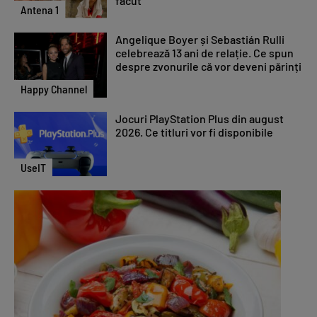
făcut
Antena 1
Angelique Boyer și Sebastián Rulli
celebrează 13 ani de relație. Ce spun
despre zvonurile că vor deveni părinți
Happy Channel
Jocuri PlayStation Plus din august
2026. Ce titluri vor fi disponibile
UseIT