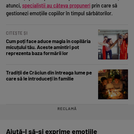
atunci,
specialiștii au câteva propuneri
prin care să
gestionezi emoțiile copiilor în timpul sărbătorilor.
CITEȘTE ȘI
Cum poți face aduce magia în copilăria
micuțului tău. Aceste amintiri pot
reprezenta baza formării lor
Tradiții de Crăciun din întreaga lume pe
care să le introduceți în familie
RECLAMĂ
Ajută-l să-și exprime emoțiile