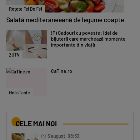
Rețete Fel De Fel
Salată mediteraneeană de legume coapte
(P) Cadouri cu poveste: idei de
bijuterii care marchează momente
importante din viață
ZUTV
CaTine.ro
HelloTaste
CELE MAI NOI
3 august, 08:33