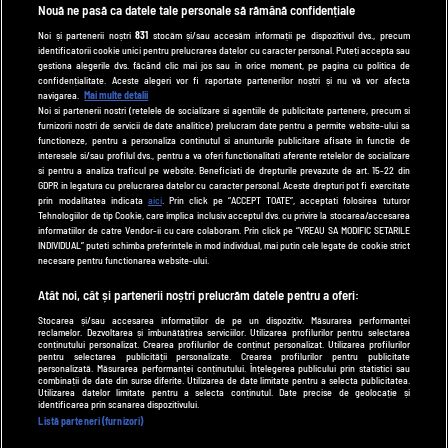
spynews.ro
Nouă ne pasă ca datele tale personale să rămână confidențiale
tvhappy.ro
Noi și partenerii noștri
831
stocăm și/sau accesăm informații pe dispozitivul dvs., precum
identificatorii cookie unici pentru prelucrarea datelor cu caracter personal. Puteți accepta sau
useit.ro
gestiona alegerile dvs. făcând clic mai jos sau în orice moment, pe pagina cu politica de
zutv.ro
confidențialitate. Aceste alegeri vor fi raportate partenerilor noștri și nu vă vor afecta
navigarea.
Mai multe detalii
Trends AntenaPLAY
Noi si partenerii nostri (retelele de socializare si agentiile de publicitate partenere, precum si
furnizorii nostri de servicii de date analitice) prelucram date pentru a permite website-ului sa
AntenaPLAY
functioneze, pentru a personaliza continutul si anunturile publicitare afisate in functie de
interesele si/sau profilul dvs., pentru a va oferi functionalitati aferente retelelor de socializare
si pentru a analiza traficul pe website. Beneficiati de drepturile prevazute de art. 15-22 din
GDPR in legatura cu prelucrarea datelor cu caracter personal. Aceste drepturi pot fi exercitate
UTILE
prin modalitatea indicata
aici
. Prin click pe “ACCEPT TOATE”, acceptati folosirea tuturor
Tehnologiilor de tip Cookie, care implica inclusiv acceptul dvs. cu privire la stocarea/accesarea
Cod deontologic
informatiilor de catre Vendor-ii cu care colaboram. Prin click pe “VREAU SA MODIFIC SETARILE
INDIVIDUAL” puteti schimba preferintele in mod individual, mai putin cele legate de cookie strict
Termeni și condiții
necesare pentru functionarea website-ului.
Politica de cookies
Atât noi, cât și partenerii noștri prelucrăm datele pentru a oferi:
Stocarea și/sau accesarea informațiilor de pe un dispozitiv. Măsurarea performanței
Politică de confidențialitate
reclamelor. Dezvoltarea și îmbunătățirea serviciilor. Utilizarea profilurilor pentru selectarea
conținutului personalizat. Crearea profilurilor de conținut personalizat. Utilizarea profilurilor
Contact
pentru selectarea publicității personalizate. Crearea profilurilor pentru publicitate
personalizată. Măsurarea performanței conținutului. Înțelegerea publicului prin statistici sau
combinații de date din surse diferite. Utilizarea de date limitate pentru a selecta publicitatea.
Utilizarea datelor limitate pentru a selecta conținutul. Date precise de geolocație și
identificarea prin scanarea dispozitivului.
Modifică Setările
Listă parteneri (furnizori)