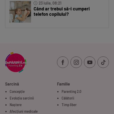
23 iulie, 08:21
Când ar trebui să-i cumperi
telefon copilului?
Sarcină
Familie
Concepție
Parenting 2.0
Evoluția sarcinii
Călătorii
Naștere
Timp liber
Afecțiuni medicale