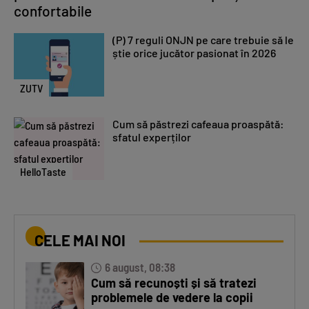
confortabile
(P) 7 reguli ONJN pe care trebuie să le
știe orice jucător pasionat în 2026
ZUTV
Cum să păstrezi cafeaua proaspătă:
sfatul experților
HelloTaste
CELE MAI NOI
6 august, 08:38
Cum să recunoști și să tratezi
problemele de vedere la copii