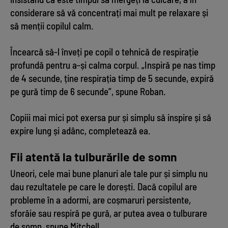
considerare să vă concentrați mai mult pe relaxare și
să menții copilul calm.
Încearcă să-l înveți pe copil o tehnică de respirație
profundă pentru a-și calma corpul. „Inspiră pe nas timp
de 4 secunde, ține respirația timp de 5 secunde, expiră
pe gură timp de 6 secunde”, spune Roban.
Copiii mai mici pot exersa pur și simplu să inspire și să
expire lung și adânc, completează ea.
Fii atentă la tulburările de somn
Uneori, cele mai bune planuri ale tale pur și simplu nu
dau rezultatele pe care le dorești. Dacă copilul are
probleme în a adormi, are coșmaruri persistente,
sforăie sau respiră pe gură, ar putea avea o tulburare
de somn, spune Mitchell.