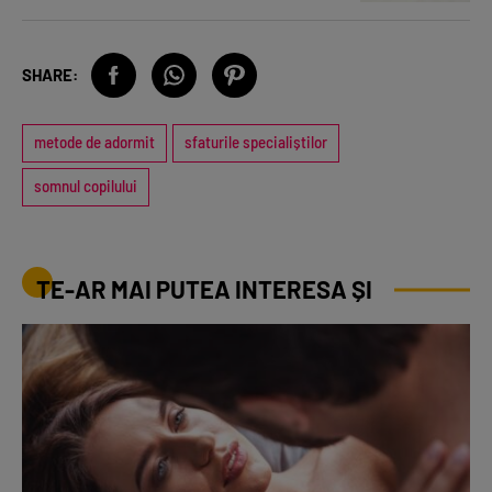
SHARE:
metode de adormit
sfaturile specialiștilor
somnul copilului
TE-AR MAI PUTEA INTERESA ȘI