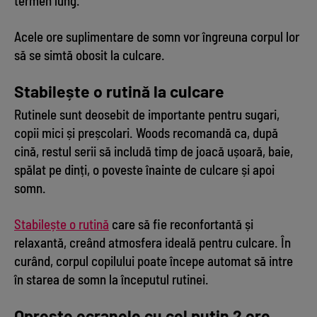
termen lung.
Acele ore suplimentare de somn vor îngreuna corpul lor
să se simtă obosit la culcare.
Stabilește o rutină la culcare
Rutinele sunt deosebit de importante pentru sugari,
copii mici și preșcolari. Woods recomandă ca, după
cină, restul serii să includă timp de joacă ușoară, baie,
spălat pe dinți, o poveste înainte de culcare și apoi
somn.
Stabilește o rutină
care să fie reconfortantă și
relaxantă, creând atmosfera ideală pentru culcare. În
curând, corpul copilului poate începe automat să intre
în starea de somn la începutul rutinei.
Oprește ecranele cu cel puțin 2 ore