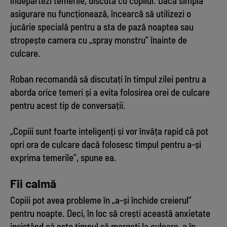
îndepărtezi temerile, discută cu copilul. Dacă simpla
asigurare nu funcționează, încearcă să utilizezi o
jucărie specială pentru a sta de pază noaptea sau
stropește camera cu „spray monstru” înainte de
culcare.
Roban recomandă să discutați în timpul zilei pentru a
aborda orice temeri și a evita folosirea orei de culcare
pentru acest tip de conversații.
„Copiii sunt foarte inteligenți și vor învăța rapid că pot
opri ora de culcare dacă folosesc timpul pentru a-și
exprima temerile”, spune ea.
Fii calmă
Copiii pot avea probleme în „a-și închide creierul”
pentru noapte. Deci, în loc să crești această anxietate
insistând că este timpul să mergeți la culcare, a în