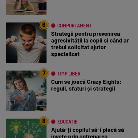
6
COMPORTAMENT
Strategii pentru prevenirea
agresivității la copii și când ar
trebui solicitat ajutor
specializat
7
TIMP LIBER
Cum se joacă Crazy Eights:
reguli, sfaturi și strategii
8
EDUCAȚIE
Ajută-ți copilul să-i placă să
învețe prin antrenarea