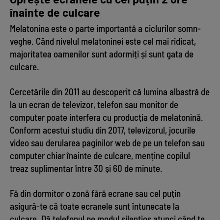
înainte de culcare
Melatonina este o parte importantă a ciclurilor somn-
veghe. Când nivelul melatoninei este cel mai ridicat,
majoritatea oamenilor sunt adormiți și sunt gata de
culcare.
Cercetările din 2011 au descoperit că lumina albastră de
la un ecran de televizor, telefon sau monitor de
computer poate interfera cu producția de melatonină.
Conform acestui studiu din 2017, televizorul, jocurile
video sau derularea paginilor web de pe un telefon sau
computer chiar înainte de culcare, menține copilul
treaz suplimentar între 30 și 60 de minute.
Fă din dormitor o zonă fără ecrane sau cel puțin
asigură-te că toate ecranele sunt întunecate la
culcare. Dă telefonul pe modul silențios atunci când te