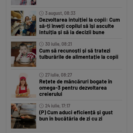
3 august, 08:33
Dezvoltarea intuiției la copii: Cum
să-ți înveți copilul să își asculte
intuiția și să ia decizii bune
30 iulie, 08:21
Cum să recunoști și să tratezi
tulburările de alimentație la copii
27 iulie, 08:27
Rețete de mâncăruri bogate în
omega-3 pentru dezvoltarea
creierului
24 iulie, 17:17
(P) Cum aduci eficiență și gust
bun în bucătăria de zi cu zi