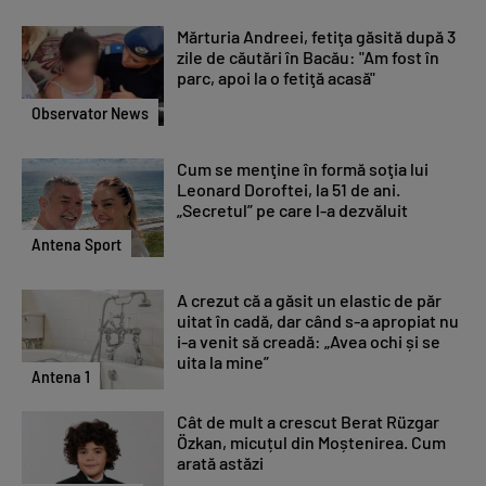
Mărturia Andreei, fetiţa găsită după 3
zile de căutări în Bacău: "Am fost în
parc, apoi la o fetiţă acasă"
Observator News
Cum se menţine în formă soţia lui
Leonard Doroftei, la 51 de ani.
„Secretul” pe care l-a dezvăluit
Antena Sport
A crezut că a găsit un elastic de păr
uitat în cadă, dar când s-a apropiat nu
i-a venit să creadă: „Avea ochi și se
uita la mine”
Antena 1
Cât de mult a crescut Berat Rüzgar
Özkan, micuțul din Moștenirea. Cum
arată astăzi