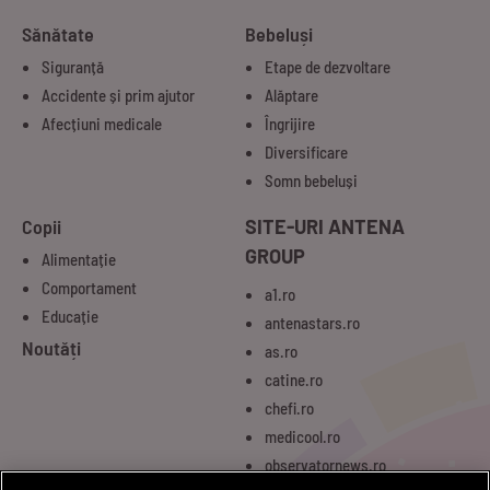
Sănătate
Bebeluși
Siguranță
Etape de dezvoltare
Accidente și prim ajutor
Alăptare
Afecțiuni medicale
Îngrijire
Diversificare
Somn bebeluși
Copii
SITE-URI ANTENA
GROUP
Alimentație
Comportament
a1.ro
Educație
antenastars.ro
Noutăți
as.ro
catine.ro
chefi.ro
medicool.ro
observatornews.ro