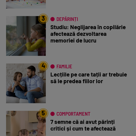
3
DEPĂRINȚI
Studiu: Neglijarea în copilărie
afectează dezvoltarea
memoriei de lucru
4
FAMILIE
Lecțiile pe care tații ar trebuie
să le predea fiilor lor
5
COMPORTAMENT
7 semne că ai avut părinți
critici și cum te afectează