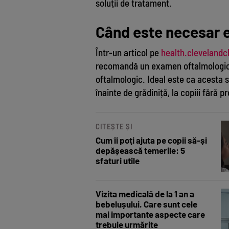
soluții de tratament.
Când este necesar e
Într-un articol pe
health.clevelandcl
recomandă un examen oftalmologic c
oftalmologic. Ideal este ca acesta să
înainte de grădiniță, la copiii fără 
CITEȘTE ȘI
Cum îi poți ajuta pe copii să-și
depășească temerile: 5
sfaturi utile
Vizita medicală de la 1 an a
bebelușului. Care sunt cele
mai importante aspecte care
trebuie urmărite