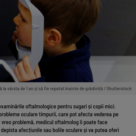
 la vârsta de 1 an și să fie repetat înainte de grădiniță / Shutterstock
xaminările oftalmologice pentru sugari și copii mici.
probleme oculare timpurii, care pot afecta vederea pe
re vreo problemă, medicul oftalmolog îi poate face
 depista afecțiunile sau bolile oculare și va putea oferi