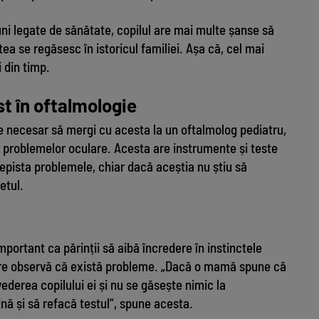
iuni legate de sănătate, copilul are mai multe șanse să
a se regăsesc în istoricul familiei. Așa că, cel mai
i din timp.
st în oftalmologie
ste necesar să mergi cu acesta la un oftalmolog pediatru,
a problemelor oculare. Acesta are instrumente și teste
epista problemele, chiar dacă aceștia nu știu să
etul.
portant ca părinții să aibă încredere în instinctele
i care observă că există probleme. „Dacă o mamă spune că
ederea copilului ei și nu se găsește nimic la
ină și să refacă testul“, spune acesta.