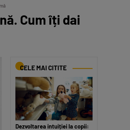
amă
ă. Cum îți dai
CELE MAI CITITE
Dezvoltarea intuiției la copii: