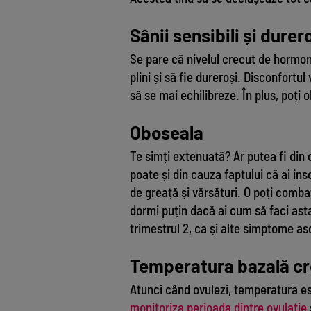
Sânii sensibili și durer
Se pare că nivelul crecut de hormoni 
plini și să fie dureroși. Disconfort
să se mai echilibreze. În plus, poți 
Oboseala
Te simți extenuată? Ar putea fi din
poate și din cauza faptului că ai ins
de greață și vărsături. O poți comba
dormi puțin dacă ai cum să faci ast
trimestrul 2, ca și alte simptome as
Temperatura bazală c
Atunci când ovulezi, temperatura es
monitoriza perioada dintre ovulație