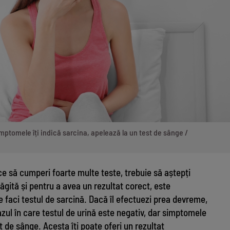
simptomele îți indică sarcina, apelează la un test de sânge /
e să cumperi foarte multe teste, trebuie să aștepți
ăgită și pentru a avea un rezultat corect, este
 faci testul de sarcină. Dacă îl efectuezi prea devreme,
cazul în care testul de urină este negativ, dar simptomele
st de sânge. Acesta îți poate oferi un rezultat