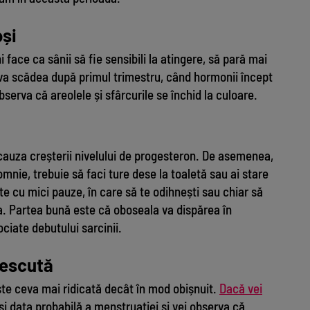
oși
face ca sânii să fie sensibili la atingere, să pară mai
ul va scădea după primul trimestru, când hormonii încept
observa că areolele și sfârcurile se închid la culoare.
 cauza creșterii nivelului de progesteron. De asemenea,
omnie, trebuie să faci ture dese la toaletă sau ai stare
te cu mici pauze, în care să te odihnești sau chiar să
a. Partea bună este că oboseala va dispărea în
ociate debutului sarcinii.
rescută
te ceva mai ridicată decât în mod obișnuit.
Dacă vei
și data probabilă a menstruației și vei observa că