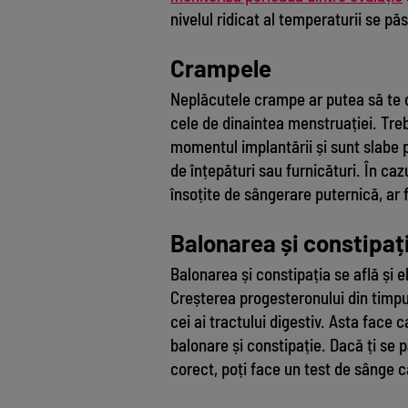
nivelul ridicat al temperaturii se pă
Crampele
Neplăcutele crampe ar putea să te 
cele de dinaintea menstruației. Treb
momentul implantării și sunt slabe 
de înțepături sau furnicături. În ca
însoțite de sângerare puternică, ar f
Balonarea și constipaț
Balonarea și constipația se află și 
Creșterea progesteronului din timpul
cei ai tractului digestiv. Asta face
balonare și constipație. Dacă ți se p
corect, poți face un test de sânge c