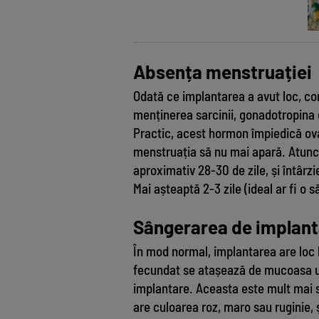
Absența menstruației
Odată ce implantarea a avut loc, co
menținerea sarcinii, gonadotropin
Practic, acest hormon împiedică ova
menstruația să nu mai apară. Atunci
aproximativ 28-30 de zile, și întârzi
Mai așteaptă 2-3 zile (ideal ar fi o
Sângerarea de implanta
În mod normal, implantarea are loc l
fecundat se atașează de mucoasa ut
implantare. Aceasta este mult mai s
are culoarea roz, maro sau ruginie, 