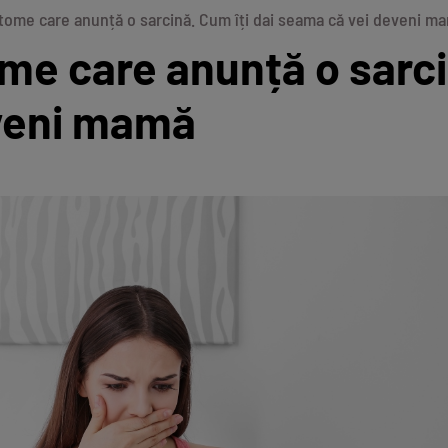
ome care anunță o sarcină. Cum îți dai seama că vei deveni m
e care anunță o sarcin
veni mamă