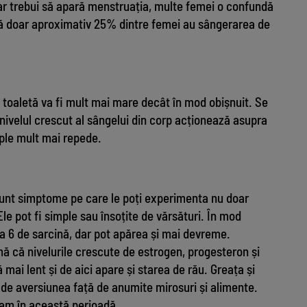
ar trebui să apară menstruația, multe femei o confundă
că doar aproximativ 25% dintre femei au sângerarea de
 toaletă va fi mult mai mare decât în mod obișnuit. Se
nivelul crescut al sângelui din corp acționează asupra
mple mult mai repede.
sunt simptome pe care le poți experimenta nu doar
 Ele pot fi simple sau însoțite de vărsături. În mod
a 6 de sarcină, dar pot apărea și mai devreme.
ă că nivelurile crescute de estrogen, progesteron și
ai lent și de aici apare și starea de rău. Greața și
și de aversiunea față de anumite mirosuri și alimente.
cam în această perioadă.