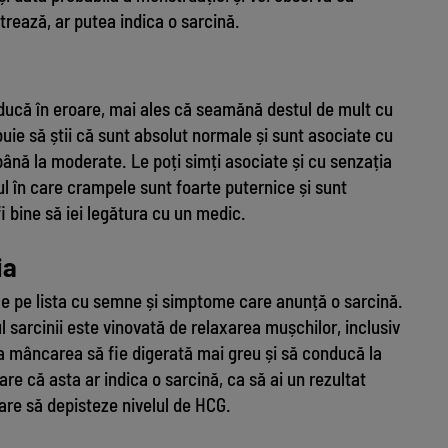
strează, ar putea indica o sarcină.
ducă în eroare, mai ales că seamănă destul de mult cu
uie să știi că sunt absolut normale și sunt asociate cu
până la moderate. Le poți simți asociate și cu senzația
zul în care crampele sunt foarte puternice și sunt
i bine să iei legătura cu un medic.
ia
ele pe lista cu semne și simptome care anunță o sarcină.
 sarcinii este vinovată de relaxarea mușchilor, inclusiv
 ca mâncarea să fie digerată mai greu și să conducă la
are că asta ar indica o sarcină, ca să ai un rezultat
are să depisteze nivelul de HCG.