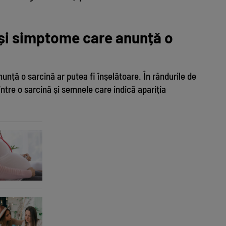
și simptome care anunță o
ță o sarcină ar putea fi înșelătoare. În rândurile de
între o sarcină și semnele care indică apariția
Pi
Ce