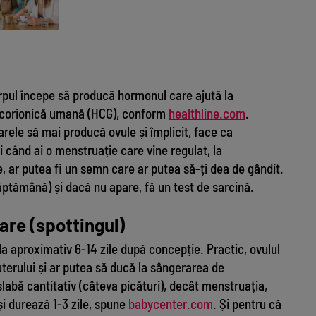
rpul începe să producă hormonul care ajută la
a corionică umană (HCG), conform
healthline.com
.
rele să mai producă ovule și împlicit, face ca
 când ai o menstruație care vine regulat, la
e, ar putea fi un semn care ar putea să-ți dea de gândit.
 săptămână) și dacă nu apare, fă un test de sarcină.
re (spottingul)
a aproximativ 6-14 zile după concepție. Practic, ovulul
erului și ar putea să ducă la sângerarea de
labă cantitativ (câteva picături), decât menstruația,
și durează 1-3 zile, spune
babycenter
.com
. Și pentru că