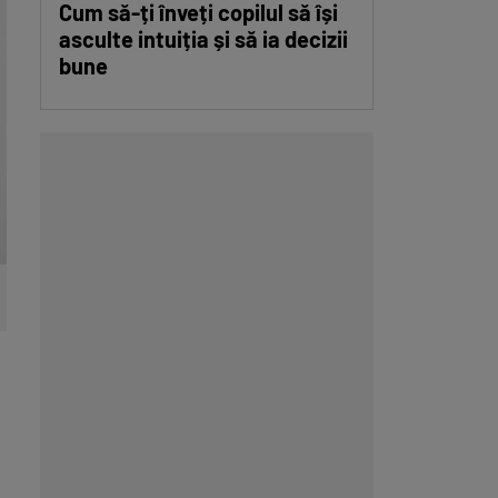
Cum să-ți înveți copilul să își
asculte intuiția și să ia decizii
bune