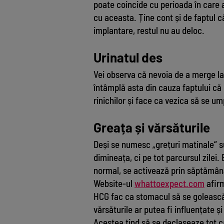
poate coincide cu perioada în care 
cu aceasta. Ține cont și de faptul 
implantare, restul nu au deloc.
Urinatul des
Vei observa că nevoia de a merge la
întâmplă asta din cauza faptului că 
rinichilor și face ca vezica să se u
Greața și vărsăturile
Deși se numesc „grețuri matinale“ 
dimineața, ci pe tot parcursul zilei.
normal, se activează prin săptămân
Website-ul
whattoexpect.com
afirm
HCG fac ca stomacul să se golească m
vărsăturile ar putea fi influențate 
Acestea tind să se declașeaze tot 