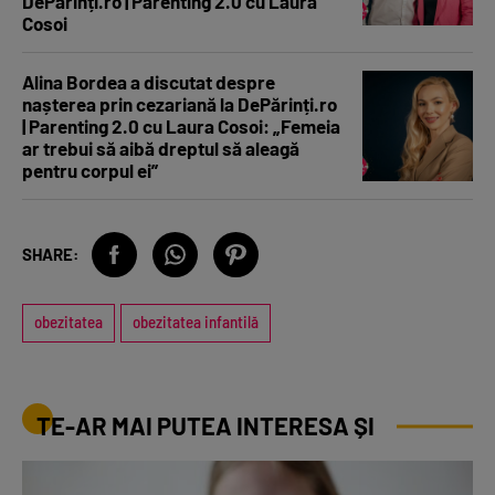
DePărinți.ro | Parenting 2.0 cu Laura
Cosoi
Alina Bordea a discutat despre
nașterea prin cezariană la DePărinți.ro
| Parenting 2.0 cu Laura Cosoi: „Femeia
ar trebui să aibă dreptul să aleagă
pentru corpul ei”
SHARE:
obezitatea
obezitatea infantilă
TE-AR MAI PUTEA INTERESA ȘI