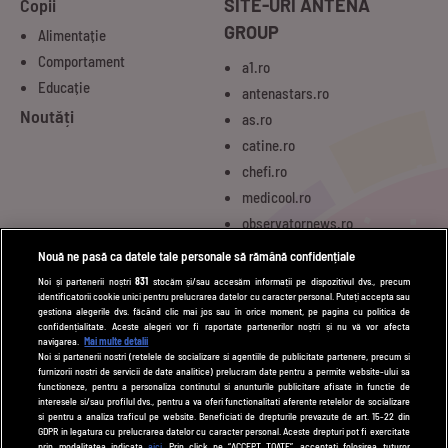
Copii
SITE-URI ANTENA
GROUP
Alimentație
Comportament
a1.ro
Educație
antenastars.ro
Noutăți
as.ro
catine.ro
chefi.ro
medicool.ro
observatornews.ro
spynews.ro
Nouă ne pasă ca datele tale personale să rămână confidențiale
tvhappy.ro
Noi și partenerii noștri
831
stocăm și/sau accesăm informații pe dispozitivul dvs., precum
identificatorii cookie unici pentru prelucrarea datelor cu caracter personal. Puteți accepta sau
useit.ro
gestiona alegerile dvs. făcând clic mai jos sau în orice moment, pe pagina cu politica de
zutv.ro
confidențialitate. Aceste alegeri vor fi raportate partenerilor noștri și nu vă vor afecta
navigarea.
Mai multe detalii
Trends AntenaPLAY
Noi si partenerii nostri (retelele de socializare si agentiile de publicitate partenere, precum si
furnizorii nostri de servicii de date analitice) prelucram date pentru a permite website-ului sa
AntenaPLAY
functioneze, pentru a personaliza continutul si anunturile publicitare afisate in functie de
interesele si/sau profilul dvs., pentru a va oferi functionalitati aferente retelelor de socializare
si pentru a analiza traficul pe website. Beneficiati de drepturile prevazute de art. 15-22 din
GDPR in legatura cu prelucrarea datelor cu caracter personal. Aceste drepturi pot fi exercitate
UTILE
prin modalitatea indicata
aici
. Prin click pe “ACCEPT TOATE”, acceptati folosirea tuturor