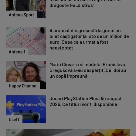
dragoste l-a „distrus”
Antena Sport
A aruncat din greșeală la gunoi un
bilet câștigător la loto de un milion de
euro. Ceea ce a urmat a fost
neașteptat
Antena 1
Mario Cimarro și modelul Bronislava
Gregušová s-au despărțit. Cei doi au
un copil împreună
Happy Channel
Jocuri PlayStation Plus din august
2026. Ce titluri vor fi disponibile
UseIT