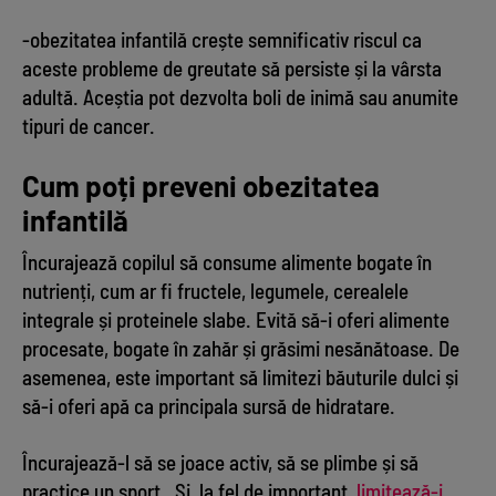
-obezitatea infantilă crește semnificativ riscul ca
aceste probleme de greutate să persiste și la vârsta
adultă. Aceștia pot dezvolta boli de inimă sau anumite
tipuri de cancer.
Cum poți preveni obezitatea
infantilă
Încurajează copilul să consume alimente bogate în
nutrienți, cum ar fi fructele, legumele, cerealele
integrale și proteinele slabe. Evită să-i oferi alimente
procesate, bogate în zahăr și grăsimi nesănătoase. De
asemenea, este important să limitezi băuturile dulci și
să-i oferi apă ca principala sursă de hidratare.
Încurajează-l să se joace activ, să se plimbe și să
practice un sport. Și, la fel de important,
limitează-i