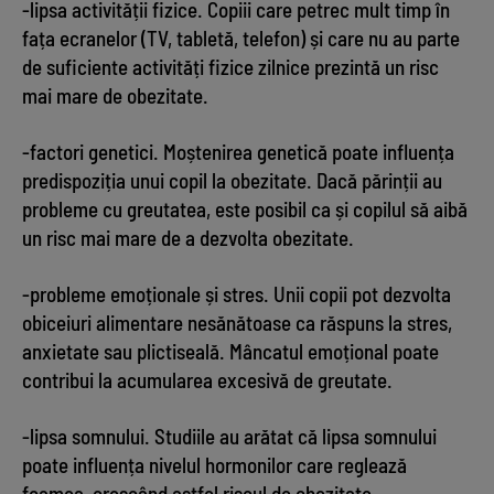
-lipsa activității fizice. Copiii care petrec mult timp în
fața ecranelor (TV, tabletă, telefon) și care nu au parte
de suficiente activități fizice zilnice prezintă un risc
mai mare de obezitate.
-factori genetici. Moștenirea genetică poate influența
predispoziția unui copil la obezitate. Dacă părinții au
probleme cu greutatea, este posibil ca și copilul să aibă
un risc mai mare de a dezvolta obezitate.
-probleme emoționale și stres. Unii copii pot dezvolta
obiceiuri alimentare nesănătoase ca răspuns la stres,
anxietate sau plictiseală. Mâncatul emoțional poate
contribui la acumularea excesivă de greutate.
-lipsa somnului. Studiile au arătat că lipsa somnului
poate influența nivelul hormonilor care reglează
foamea, crescând astfel riscul de obezitate.