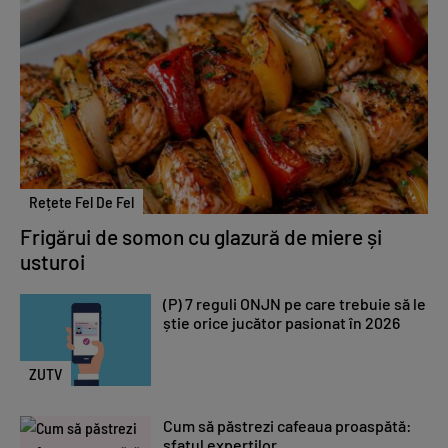
Rețete Fel De Fel
Frigărui de somon cu glazură de miere și
usturoi
(P) 7 reguli ONJN pe care trebuie să le
știe orice jucător pasionat în 2026
ZUTV
Cum să păstrezi cafeaua proaspătă:
sfatul experților