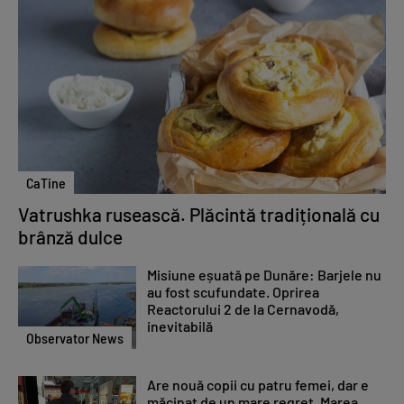
CaTine
Vatrushka rusească. Plăcintă tradițională cu
brânză dulce
Misiune eșuată pe Dunăre: Barjele nu
au fost scufundate. Oprirea
Reactorului 2 de la Cernavodă,
inevitabilă
Observator News
Are nouă copii cu patru femei, dar e
măcinat de un mare regret. Marea