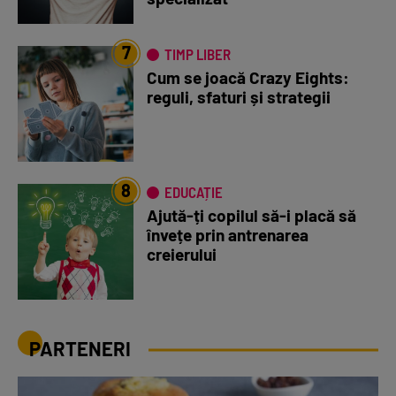
7
TIMP LIBER
Cum se joacă Crazy Eights:
reguli, sfaturi și strategii
8
EDUCAȚIE
Ajută-ți copilul să-i placă să
învețe prin antrenarea
creierului
PARTENERI