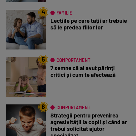
4
FAMILIE
Lecțiile pe care tații ar trebuie
să le predea fiilor lor
5
COMPORTAMENT
7 semne că ai avut părinți
critici și cum te afectează
6
COMPORTAMENT
Strategii pentru prevenirea
agresivității la copii și când ar
trebui solicitat ajutor
specializat