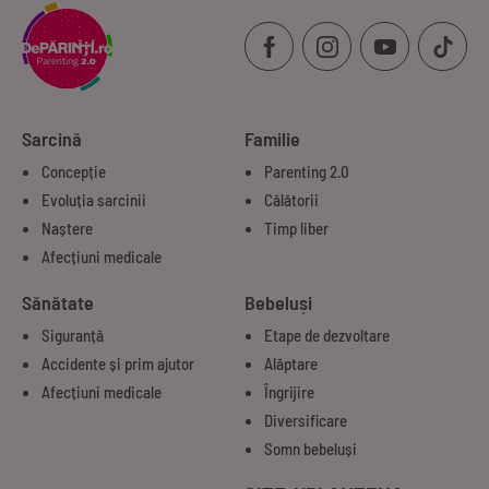
Sarcină
Familie
Concepție
Parenting 2.0
Evoluția sarcinii
Călătorii
Naștere
Timp liber
Afecțiuni medicale
Sănătate
Bebeluși
Siguranță
Etape de dezvoltare
Accidente și prim ajutor
Alăptare
Afecțiuni medicale
Îngrijire
Diversificare
Somn bebeluși