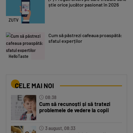
știe orice jucător pasionat în 2026
ZUTV
Cum să păstrezi cafeaua proaspătă:
sfatul experților
HelloTaste
CELE MAI NOI
08:38
Cum să recunoști și să tratezi
problemele de vedere la copii
3 august, 08:33