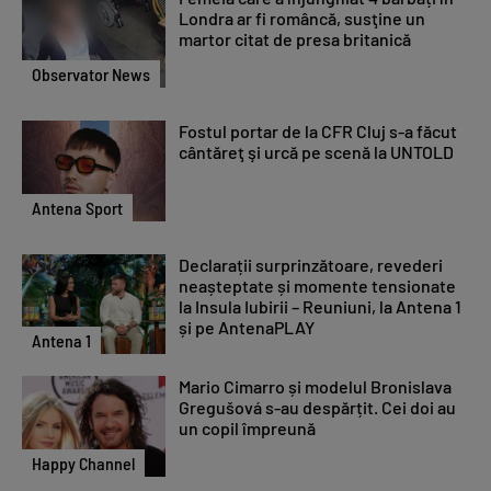
Londra ar fi româncă, susţine un
martor citat de presa britanică
Observator News
Fostul portar de la CFR Cluj s-a făcut
cântăreţ şi urcă pe scenă la UNTOLD
Antena Sport
Declarații surprinzătoare, revederi
neașteptate și momente tensionate
la Insula Iubirii – Reuniuni, la Antena 1
și pe AntenaPLAY
Antena 1
Mario Cimarro și modelul Bronislava
Gregušová s-au despărțit. Cei doi au
un copil împreună
Happy Channel