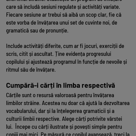
care să includă sesiuni regulate și activități variate.
Fiecare sesiune ar trebui să aibă un scop clar, fie că
este vorba de învățarea unui set de cuvinte noi, de
gramatică sau de pronunție.
Include activități diferite, cum ar fi jocuri, exerciții de
scris, citit și ascultat. Ține evidența progresului
copilului și ajustează programul în funcție de nevoile și
ritmul său de învățare.
Cumpără-i cărți în limba respectivă
Cărțile sunt o resursă valoroasă pentru învățarea
limbilor străine. Acestea nu doar că ajută la dezvoltarea
vocabularului, dar și la înțelegerea gramaticii și a
culturii limbii respective. Alege cărți potrivite vârstei
lui. Începe cu cărți ilustrate și povești simple pentru
copiii mai mici. Pe măsură ce copilul avansează, treci la