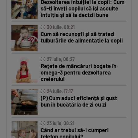
Dezvoltarea intuiției la copii: Cum
să-ți înveți copilul să își asculte
intuiția și să ia decizii bune
30 iulie, 08:21
Cum să recunoști și să tratezi
tulburările de alimentație la copii
27 iulie, 08:27
Rețete de mâncăruri bogate în
omega-3 pentru dezvoltarea
creierului
24 iulie, 17:17
(P) Cum aduci eficiență și gust
bun în bucătăria de zi cu zi
23 iulie, 08:21
Când ar trebui să-i cumperi
telefon copilului?