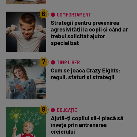
6
COMPORTAMENT
Strategii pentru prevenirea
agresivității la copii și când ar
trebui solicitat ajutor
specializat
7
TIMP LIBER
Cum se joacă Crazy Eights:
reguli, sfaturi și strategii
8
EDUCAȚIE
Ajută-ți copilul să-i placă să
învețe prin antrenarea
creierului