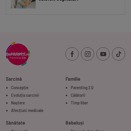
Sarcină
Familie
Concepție
Parenting 2.0
Evoluția sarcinii
Călătorii
Naștere
Timp liber
Afecțiuni medicale
Sănătate
Bebeluși