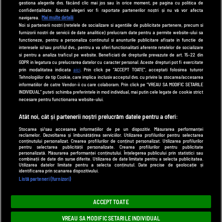
gestiona alegerile dvs. făcând clic mai jos sau în orice moment, pe pagina cu politica de
zutv.ro
confidențialitate. Aceste alegeri vor fi raportate partenerilor noștri și nu vă vor afecta
navigarea.
Mai multe detalii
Trends AntenaPLAY
Noi si partenerii nostri (retelele de socializare si agentiile de publicitate partenere, precum si
furnizorii nostri de servicii de date analitice) prelucram date pentru a permite website-ului sa
AntenaPLAY
functioneze, pentru a personaliza continutul si anunturile publicitare afisate in functie de
interesele si/sau profilul dvs., pentru a va oferi functionalitati aferente retelelor de socializare
si pentru a analiza traficul pe website. Beneficiati de drepturile prevazute de art. 15-22 din
GDPR in legatura cu prelucrarea datelor cu caracter personal. Aceste drepturi pot fi exercitate
UTILE
prin modalitatea indicata
aici
. Prin click pe “ACCEPT TOATE”, acceptati folosirea tuturor
Tehnologiilor de tip Cookie, care implica inclusiv acceptul dvs. cu privire la stocarea/accesarea
Cod deontologic
informatiilor de catre Vendor-ii cu care colaboram. Prin click pe “VREAU SA MODIFIC SETARILE
INDIVIDUAL” puteti schimba preferintele in mod individual, mai putin cele legate de cookie strict
Termeni și condiții
necesare pentru functionarea website-ului.
Politica de cookies
Atât noi, cât și partenerii noștri prelucrăm datele pentru a oferi:
Stocarea și/sau accesarea informațiilor de pe un dispozitiv. Măsurarea performanței
Politică de confidențialitate
reclamelor. Dezvoltarea și îmbunătățirea serviciilor. Utilizarea profilurilor pentru selectarea
conținutului personalizat. Crearea profilurilor de conținut personalizat. Utilizarea profilurilor
Contact
pentru selectarea publicității personalizate. Crearea profilurilor pentru publicitate
personalizată. Măsurarea performanței conținutului. Înțelegerea publicului prin statistici sau
combinații de date din surse diferite. Utilizarea de date limitate pentru a selecta publicitatea.
Utilizarea datelor limitate pentru a selecta conținutul. Date precise de geolocație și
identificarea prin scanarea dispozitivului.
Modifică Setările
Listă parteneri (furnizori)
© 2026 DePărinți.ro
ACCEPT TOATE
Acest site este creat și administrat de Digital Antena Group. Toate drepturile
VREAU SA MODIFIC SETARILE INDIVIDUAL
rezervate.