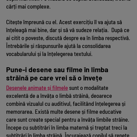
cărți mai complexe.
Citește împreună cu el. Acest exercițiu îl va ajuta să
înțeleagă mai bine, dar și să vă sudeze relația. După ce
ai citit o poveste, discută despre ea în limba respectivă.
Întrebările și răspunsurile ajută la consolidarea
vocabularului și la înțelegerea textului.
Pune-i desene sau filme în limba
străină pe care vrei să o învețe
Desenele animate și filmele
sunt o modalitate
excelentă de a învăța o limbă străină, deoarece
combină vizualul cu auditivul, facilitând înțelegerea și
memorarea. Există multe desene și filme educative
care sunt create special pentru a învăța limbile străine.
Începe cu subtitrări în limba maternă și treptat treci la
subtitrări în limba străină. Încurajează copilul să repete