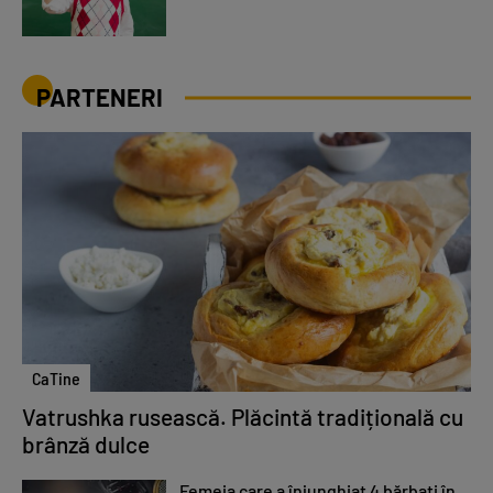
PARTENERI
CaTine
Vatrushka rusească. Plăcintă tradițională cu
brânză dulce
Femeia care a înjunghiat 4 bărbați în