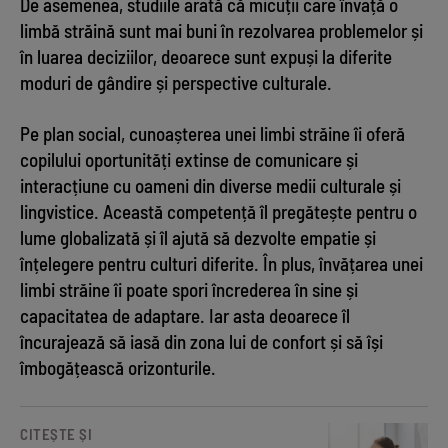
De asemenea, studiile arată că micuții care învață o
limbă străină sunt mai buni în rezolvarea problemelor și
în luarea deciziilor, deoarece sunt expuși la diferite
moduri de gândire și perspective culturale.
Pe plan social, cunoașterea unei limbi străine îi oferă
copilului oportunități extinse de comunicare și
interacțiune cu oameni din diverse medii culturale și
lingvistice. Această competență îl pregătește pentru o
lume globalizată și îl ajută să dezvolte empatie și
înțelegere pentru culturi diferite. În plus, învățarea unei
limbi străine îi poate spori încrederea în sine și
capacitatea de adaptare. Iar asta deoarece îl
încurajează să iasă din zona lui de confort și să își
îmbogățească orizonturile.
CITEȘTE ȘI