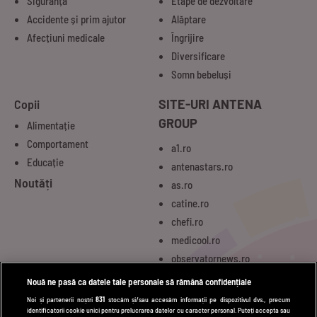
Siguranță
Etape de dezvoltare
Accidente și prim ajutor
Alăptare
Afecțiuni medicale
Îngrijire
Diversificare
Somn bebeluși
Copii
SITE-URI ANTENA
GROUP
Alimentație
Comportament
a1.ro
Educație
antenastars.ro
Noutăți
as.ro
catine.ro
chefi.ro
medicool.ro
observatornews.ro
spynews.ro
Nouă ne pasă ca datele tale personale să rămână confidențiale
tvhappy.ro
Noi și partenerii noștri
831
stocăm și/sau accesăm informații pe dispozitivul dvs., precum
identificatorii cookie unici pentru prelucrarea datelor cu caracter personal. Puteți accepta sau
useit.ro