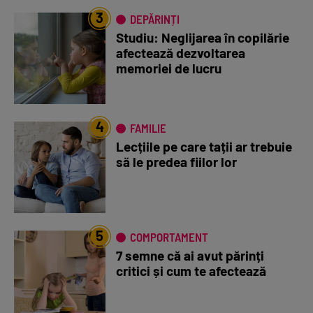
3
DEPĂRINȚI
Studiu: Neglijarea în copilărie
afectează dezvoltarea
memoriei de lucru
4
FAMILIE
Lecțiile pe care tații ar trebuie
să le predea fiilor lor
5
COMPORTAMENT
7 semne că ai avut părinți
critici și cum te afectează