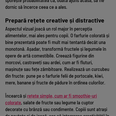
sporește probabilitatea ca, odată ajuns acasă, să fie
dornic să încerce ceea ce a ales.
Prepară rețete creative și distractive
Aspectul vizual joacă un rol major în percepția
alimentelor, mai ales pentru copii. O farfurie colorată și
bine prezentată poate fi mult mai tentantă decât una
monotonă. Așadar, transformă fructele și legumele în
opere de artă comestibile. Creează figurine din
morcovi, castraveți sau ardei, cum ar fi fluturi,
mașinuțe sau fețe zâmbitoare. Realizează un curcubeu
din fructe: pune pe o farfurie felii de portocale, kiwi,
mere, banane și fructe de pădure în ordinea culorilor.
Încearcă și
rețete simple, cum ar fi smoothie-uri
colorate
, salate de fructe sau legume la cuptor
decorate cu brânză sau condimente. Copiii sunt atrași
de noutate și de joacă, așa că integrarea creativității în