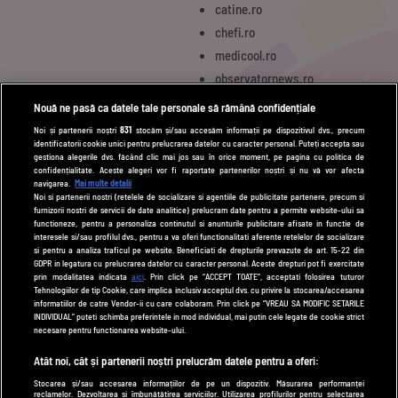
catine.ro
chefi.ro
medicool.ro
observatornews.ro
spynews.ro
Nouă ne pasă ca datele tale personale să rămână confidențiale
tvhappy.ro
Noi și partenerii noștri
831
stocăm și/sau accesăm informații pe dispozitivul dvs., precum
identificatorii cookie unici pentru prelucrarea datelor cu caracter personal. Puteți accepta sau
useit.ro
gestiona alegerile dvs. făcând clic mai jos sau în orice moment, pe pagina cu politica de
zutv.ro
confidențialitate. Aceste alegeri vor fi raportate partenerilor noștri și nu vă vor afecta
navigarea.
Mai multe detalii
Trends AntenaPLAY
Noi si partenerii nostri (retelele de socializare si agentiile de publicitate partenere, precum si
furnizorii nostri de servicii de date analitice) prelucram date pentru a permite website-ului sa
AntenaPLAY
functioneze, pentru a personaliza continutul si anunturile publicitare afisate in functie de
interesele si/sau profilul dvs., pentru a va oferi functionalitati aferente retelelor de socializare
si pentru a analiza traficul pe website. Beneficiati de drepturile prevazute de art. 15-22 din
GDPR in legatura cu prelucrarea datelor cu caracter personal. Aceste drepturi pot fi exercitate
UTILE
prin modalitatea indicata
aici
. Prin click pe “ACCEPT TOATE”, acceptati folosirea tuturor
Tehnologiilor de tip Cookie, care implica inclusiv acceptul dvs. cu privire la stocarea/accesarea
Cod deontologic
informatiilor de catre Vendor-ii cu care colaboram. Prin click pe “VREAU SA MODIFIC SETARILE
INDIVIDUAL” puteti schimba preferintele in mod individual, mai putin cele legate de cookie strict
Termeni și condiții
necesare pentru functionarea website-ului.
Politica de cookies
Atât noi, cât și partenerii noștri prelucrăm datele pentru a oferi:
Stocarea și/sau accesarea informațiilor de pe un dispozitiv. Măsurarea performanței
Politică de confidențialitate
reclamelor. Dezvoltarea și îmbunătățirea serviciilor. Utilizarea profilurilor pentru selectarea