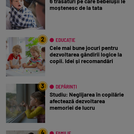
6 trăsături pe care bebelușii le
moștenesc de la tata
2
EDUCAȚIE
Cele mai bune jocuri pentru
dezvoltarea gândirii logice la
copii. Idei și recomandări
3
DEPĂRINȚI
Studiu: Neglijarea în copilărie
afectează dezvoltarea
memoriei de lucru
4
FAMILIE