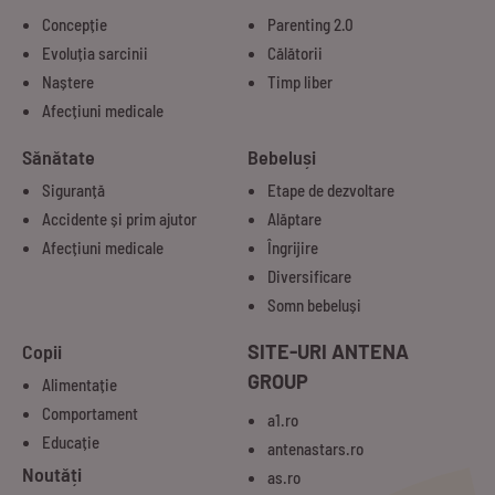
Concepție
Parenting 2.0
Evoluția sarcinii
Călătorii
Naștere
Timp liber
Afecțiuni medicale
Sănătate
Bebeluși
Siguranță
Etape de dezvoltare
Accidente și prim ajutor
Alăptare
Afecțiuni medicale
Îngrijire
Diversificare
Somn bebeluși
Copii
SITE-URI ANTENA
GROUP
Alimentație
Comportament
a1.ro
Educație
antenastars.ro
Noutăți
as.ro