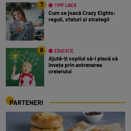
7
TIMP LIBER
Cum se joacă Crazy Eights:
reguli, sfaturi și strategii
8
EDUCAȚIE
Ajută-ți copilul să-i placă să
învețe prin antrenarea
creierului
PARTENERI