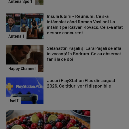
Antena Sport
Insula Iubirii – Reuniuni: Ce s-a
întâmplat când Romeo Vasiloni l-a
întâlnit pe Răzvan Kovacs. Ce s-a aflat
despre concurent
Antena 1
Selahattin Paşalı și Lara Paşalı se află
în vacanță în Bodrum. Ce au observat
fanii la ce doi
Happy Channel
Jocuri PlayStation Plus din august
2026. Ce titluri vor fi disponibile
UseIT