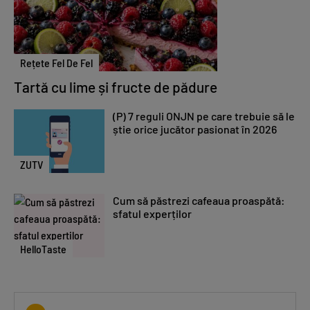
Rețete Fel De Fel
Tartă cu lime și fructe de pădure
(P) 7 reguli ONJN pe care trebuie să le
știe orice jucător pasionat în 2026
ZUTV
Cum să păstrezi cafeaua proaspătă:
sfatul experților
HelloTaste