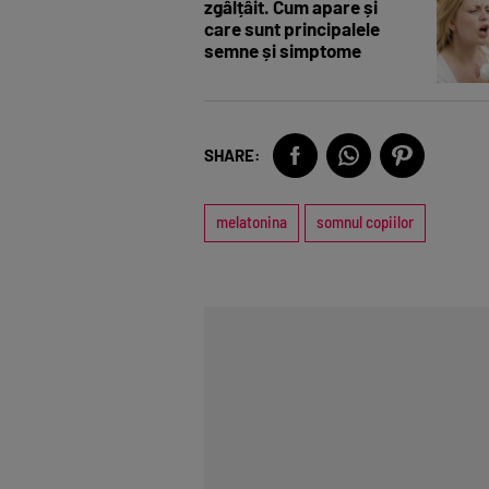
zgâlțâit. Cum apare și
care sunt principalele
semne și simptome
SHARE:
melatonina
somnul copiilor