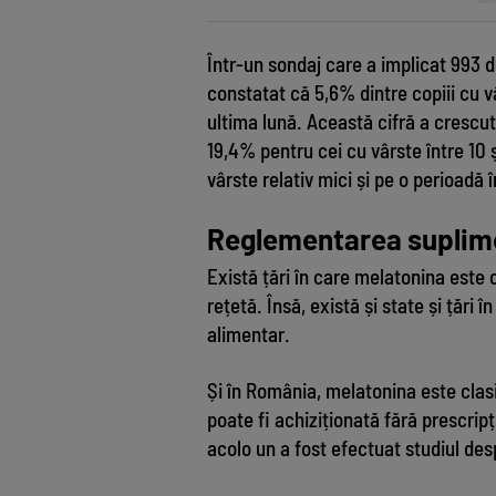
Într-un sondaj care a implicat 993 de
constatat că 5,6% dintre copiii cu v
ultima lună. Această cifră a crescut l
19,4% pentru cei cu vârste între 10 
vârste relativ mici și pe o perioadă 
Reglementarea suplime
Există țări în care melatonina este
rețetă. Însă, există și state și țări
alimentar.
Și în România, melatonina este clas
poate fi achiziționată fără prescrip
acolo un a fost efectuat studiul de