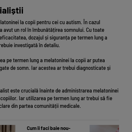
liștii
latoninei la copii pentru cei cu autism. În cazul
a avut un rol în îmbunătățirea somnului. Cu toate
eficacitatea, dozajul și siguranța pe termen lung a
trebuie investigată în detaliu.
ea pe termen lung a melatoninei la copii ar putea
te de somn. Iar acestea ar trebui diagnosticate și
alist este crucială înainte de administrarea melatoninei
opiilor. Iar utilizarea pe termen lung ar trebui să fie
clare din partea comunității medicale.
Sindromul cop
Cum îi faci baie nou-