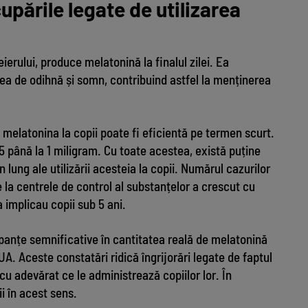
upările legate de utilizarea
eierului, produce melatonină la finalul zilei. Ea
rea de odihnă și somn, contribuind astfel la menținerea
 melatonina la copii poate fi eficientă pe termen scurt.
 0,5 până la 1 miligram. Cu toate acestea, există puține
lung ale utilizării acesteia la copii. Numărul cazurilor
 la centrele de control al substanțelor a crescut cu
 implicau copii sub 5 ani.
panțe semnificative în cantitatea reală de melatonină
A. Aceste constatări ridică îngrijorări legate de faptul
cu adevărat ce le administrează copiilor lor. În
i în acest sens.