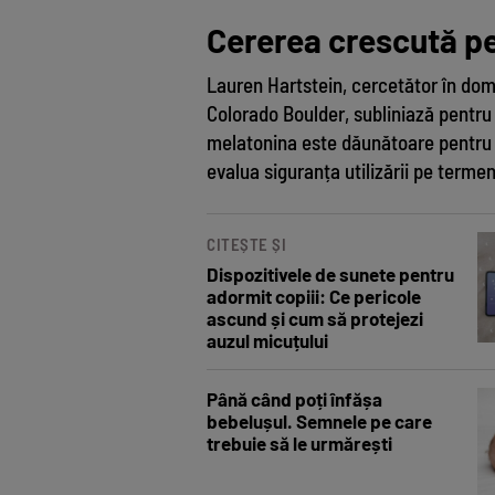
Cererea crescută pe
Lauren Hartstein, cercetător în dome
Colorado Boulder, subliniază pentr
melatonina este dăunătoare pentru 
evalua siguranța utilizării pe termen
CITEȘTE ȘI
Dispozitivele de sunete pentru
adormit copiii: Ce pericole
ascund și cum să protejezi
auzul micuțului
Până când poți înfășa
bebelușul. Semnele pe care
trebuie să le urmărești