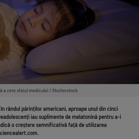
ă a cere sfatul medicului / Shutterstock
 în rândul părinților americani, aproape unul din cinci
preadolescenți iau suplimente de melatonină pentru a-i
ndică o creștere semnificativă față de utilizarea
sciencealert.com.