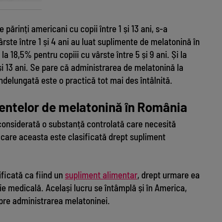
 părinți americani cu copii între 1 și 13 ani, s-a
ârste între 1 și 4 ani au luat suplimente de melatonină în
a 18,5% pentru copiii cu vârste între 5 și 9 ani. Și la
și 13 ani. Se pare că administrarea de melatonină la
îndelungată este o practică tot mai des întâlnită.
ntelor de melatonină în România
 considerată o substanță controlată care necesită
 în care aceasta este clasificată drept supliment
ificată ca fiind un
supliment alimentar
, drept urmare ea
ție medicală. Același lucru se întâmplă și în America,
spre administrarea melatoninei.