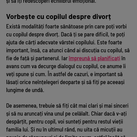
și să îți redescoperi echilibrul emoțional.
Vorbește cu copilul despre divorț
Există modalități foarte sănătoase prin care poți vorbi
cu copilul despre divorț. Dacă ți se pare dificil, te poți
ajuta de cărți adecvate vârstei copilului. Este foarte
important, însă, ca atunci când ai discuția cu copilul, să
fie de față și partenerul. Iar
împreună să planificați
în
avans cum va decurge dialogul cu copilul, ce anume îi
veți spune și cum. În astfel de cazuri, e important să
lăsați orice neînțelegeri deoparte și să fiți pe aceeași
lungime de undă.
De asemenea, trebuie să fiți cât mai clari și mai sinceri
și să nu aruncați vina unul pe celălalt. Chiar dacă v-ați
despărțit, pentru copil, voi sunteți pentru restul vieții
familia lui. Și nu în ultimul rând, nu uita că micuții au