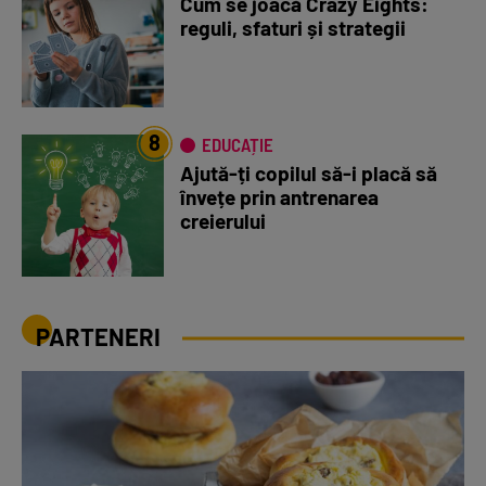
Cum se joacă Crazy Eights:
reguli, sfaturi și strategii
8
EDUCAȚIE
Ajută-ți copilul să-i placă să
învețe prin antrenarea
creierului
PARTENERI