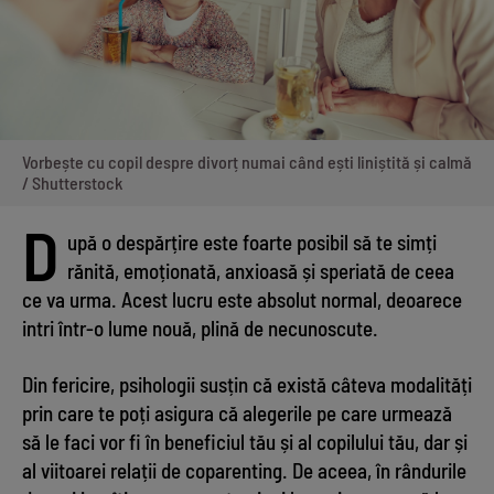
Vorbește cu copil despre divorț numai când ești liniștită și calmă
/ Shutterstock
D
upă o despărțire este foarte posibil să te simți
rănită, emoționată, anxioasă și speriată de ceea
ce va urma. Acest lucru este absolut normal, deoarece
intri într-o lume nouă, plină de necunoscute.
Din fericire, psihologii susțin că există câteva modalități
prin care te poți asigura că alegerile pe care urmează
să le faci vor fi în beneficiul tău și al copilului tău, dar și
al viitoarei relații de coparenting. De aceea, în rândurile