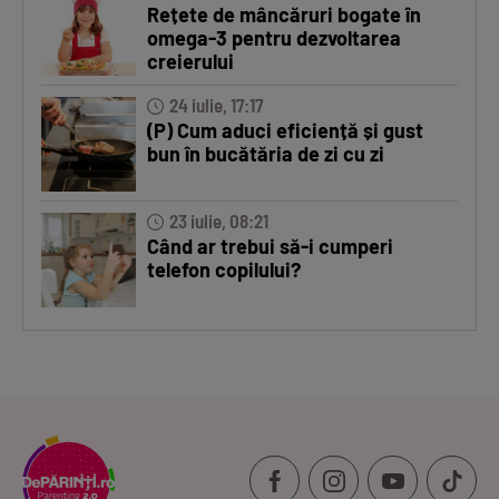
Rețete de mâncăruri bogate în
omega-3 pentru dezvoltarea
creierului
24 iulie, 17:17
(P) Cum aduci eficiență și gust
bun în bucătăria de zi cu zi
23 iulie, 08:21
Când ar trebui să-i cumperi
telefon copilului?