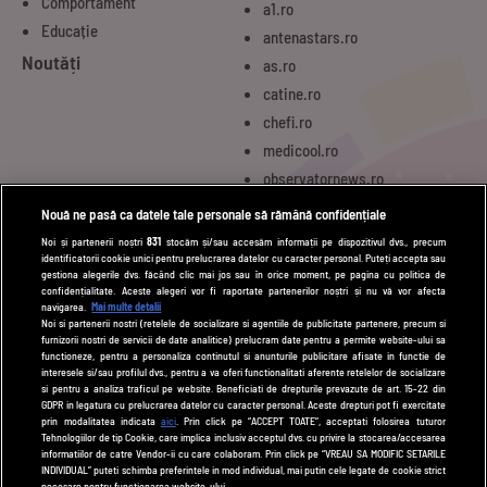
Comportament
a1.ro
Educație
antenastars.ro
Noutăți
as.ro
catine.ro
chefi.ro
medicool.ro
observatornews.ro
spynews.ro
Nouă ne pasă ca datele tale personale să rămână confidențiale
tvhappy.ro
Noi și partenerii noștri
831
stocăm și/sau accesăm informații pe dispozitivul dvs., precum
identificatorii cookie unici pentru prelucrarea datelor cu caracter personal. Puteți accepta sau
useit.ro
gestiona alegerile dvs. făcând clic mai jos sau în orice moment, pe pagina cu politica de
zutv.ro
confidențialitate. Aceste alegeri vor fi raportate partenerilor noștri și nu vă vor afecta
navigarea.
Mai multe detalii
Trends AntenaPLAY
Noi si partenerii nostri (retelele de socializare si agentiile de publicitate partenere, precum si
furnizorii nostri de servicii de date analitice) prelucram date pentru a permite website-ului sa
AntenaPLAY
functioneze, pentru a personaliza continutul si anunturile publicitare afisate in functie de
interesele si/sau profilul dvs., pentru a va oferi functionalitati aferente retelelor de socializare
si pentru a analiza traficul pe website. Beneficiati de drepturile prevazute de art. 15-22 din
GDPR in legatura cu prelucrarea datelor cu caracter personal. Aceste drepturi pot fi exercitate
UTILE
prin modalitatea indicata
aici
. Prin click pe “ACCEPT TOATE”, acceptati folosirea tuturor
Tehnologiilor de tip Cookie, care implica inclusiv acceptul dvs. cu privire la stocarea/accesarea
Cod deontologic
informatiilor de catre Vendor-ii cu care colaboram. Prin click pe “VREAU SA MODIFIC SETARILE
INDIVIDUAL” puteti schimba preferintele in mod individual, mai putin cele legate de cookie strict
necesare pentru functionarea website-ului.