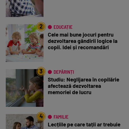
2
EDUCAȚIE
Cele mai bune jocuri pentru
dezvoltarea gândirii logice la
copii. Idei și recomandări
3
DEPĂRINȚI
Studiu: Neglijarea în copilărie
afectează dezvoltarea
memoriei de lucru
4
FAMILIE
Lecțiile pe care tații ar trebuie