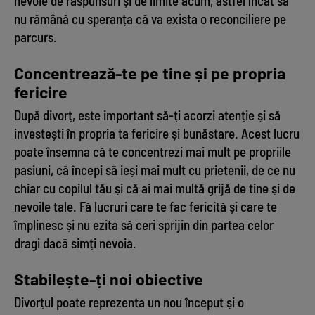
nevoie de răspunsuri și de limite acum, astfel încât să
nu rămână cu speranța că va exista o reconciliere pe
parcurs.
Concentrează-te pe tine și pe propria
fericire
După divorț, este important să-ți acorzi atenție și să
investești în propria ta fericire și bunăstare. Acest lucru
poate însemna că te concentrezi mai mult pe propriile
pasiuni, că începi să ieși mai mult cu prietenii, de ce nu
chiar cu copilul tău și că ai mai multă grijă de tine și de
nevoile tale. Fă lucruri care te fac fericită și care te
împlinesc și nu ezita să ceri sprijin din partea celor
dragi dacă simți nevoia.
Stabilește-ți noi obiective
Divorțul poate reprezenta un nou început și o