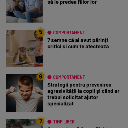
să le predea fiilor lor
5
COMPORTAMENT
7 semne că ai avut părinți
critici și cum te afectează
6
COMPORTAMENT
Strategii pentru prevenirea
agresivității la copii și când ar
trebui solicitat ajutor
specializat
7
TIMP LIBER