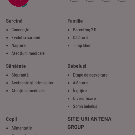
Sarcină
Familie
Concepție
Parenting 2.0
Evoluția sarcinii
Călătorii
Naștere
Timp liber
Afecțiuni medicale
Sănătate
Bebeluși
Siguranță
Etape de dezvoltare
Accidente și prim ajutor
Alăptare
Afecțiuni medicale
Îngrijire
Diversificare
Somn bebeluși
Copii
SITE-URI ANTENA
GROUP
Alimentație