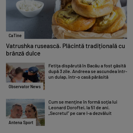
CaTine
Vatrushka rusească. Plăcintă tradițională cu
brânză dulce
Fetiţa dispărută în Bacău a fost găsită
după 3 zile. Andreea se ascundea într-
un dulap, într-o casă părăsită
Observator News
Cum se menţine în formă soţia lui
Leonard Doroftei, la 51 de ani.
„Secretul” pe care l-a dezvăluit
Antena Sport