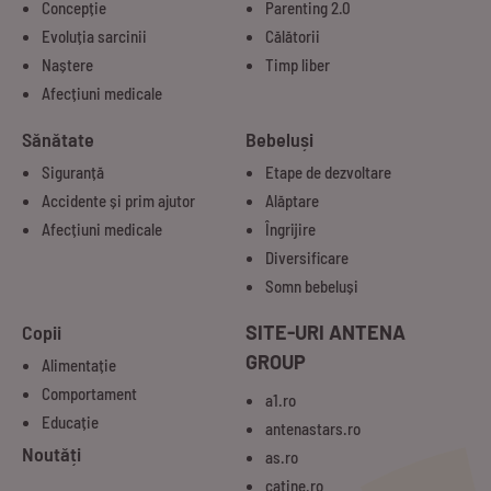
Concepție
Parenting 2.0
Evoluția sarcinii
Călătorii
Naștere
Timp liber
Afecțiuni medicale
Sănătate
Bebeluși
Siguranță
Etape de dezvoltare
Accidente și prim ajutor
Alăptare
Afecțiuni medicale
Îngrijire
Diversificare
Somn bebeluși
Copii
SITE-URI ANTENA
GROUP
Alimentație
Comportament
a1.ro
Educație
antenastars.ro
Noutăți
as.ro
catine.ro