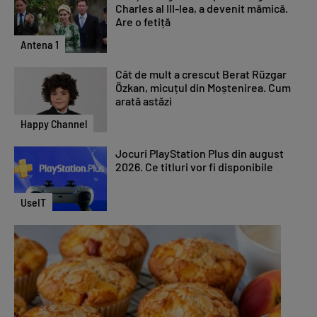
Charles al III-lea, a devenit mămică.
Are o fetiță
Antena 1
Cât de mult a crescut Berat Rüzgar
Özkan, micuțul din Moștenirea. Cum
arată astăzi
Happy Channel
Jocuri PlayStation Plus din august
2026. Ce titluri vor fi disponibile
UseIT