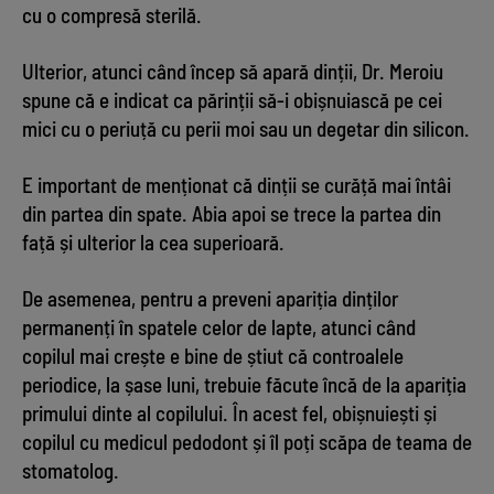
cu o compresă sterilă.
Ulterior, atunci când încep să apară dinții, Dr. Meroiu
spune că e indicat ca părinții să-i obișnuiască pe cei
mici cu o periuță cu perii moi sau un degetar din silicon.
E important de menționat că dinții se curăță mai întâi
din partea din spate. Abia apoi se trece la partea din
față și ulterior la cea superioară.
De asemenea, pentru a preveni apariția dinților
permanenți în spatele celor de lapte, atunci când
copilul mai crește e bine de știut că controalele
periodice, la șase luni, trebuie făcute încă de la apariția
primului dinte al copilului. În acest fel, obișnuiești și
copilul cu medicul pedodont și îl poți scăpa de teama de
stomatolog.