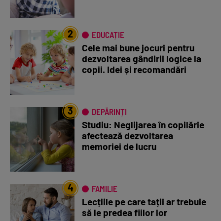
2
EDUCAȚIE
Cele mai bune jocuri pentru
dezvoltarea gândirii logice la
copii. Idei și recomandări
3
DEPĂRINȚI
Studiu: Neglijarea în copilărie
afectează dezvoltarea
memoriei de lucru
4
FAMILIE
Lecțiile pe care tații ar trebuie
să le predea fiilor lor