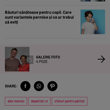
Băuturi sănătoase pentru copii. Care
sunt variantele permise și ce ar trebui
să eviți
GALERIE FOTO
4 POZE
SHARE:
alex meroiu
depărinți.ro
sfaturi pentru părinți