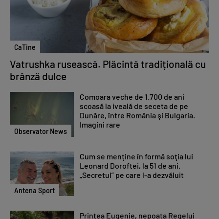
CaTine
Vatrushka rusească. Plăcintă tradițională cu
brânză dulce
Comoara veche de 1.700 de ani
scoasă la iveală de seceta de pe
Dunăre, între România şi Bulgaria.
Imagini rare
Observator News
Cum se menţine în formă soţia lui
Leonard Doroftei, la 51 de ani.
„Secretul” pe care l-a dezvăluit
Antena Sport
Prințea Eugenie, nepoata Regelui