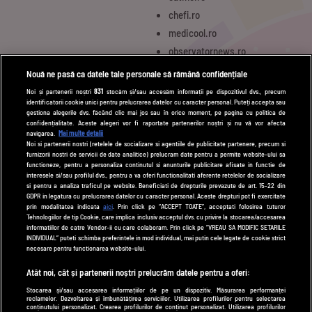
chefi.ro
medicool.ro
observatornews.ro
spynews.ro
Nouă ne pasă ca datele tale personale să rămână confidențiale
tvhappy.ro
Noi și partenerii noștri
831
stocăm și/sau accesăm informații pe dispozitivul dvs., precum
identificatorii cookie unici pentru prelucrarea datelor cu caracter personal. Puteți accepta sau
useit.ro
gestiona alegerile dvs. făcând clic mai jos sau în orice moment, pe pagina cu politica de
zutv.ro
confidențialitate. Aceste alegeri vor fi raportate partenerilor noștri și nu vă vor afecta
navigarea.
Mai multe detalii
Trends AntenaPLAY
Noi si partenerii nostri (retelele de socializare si agentiile de publicitate partenere, precum si
furnizorii nostri de servicii de date analitice) prelucram date pentru a permite website-ului sa
AntenaPLAY
functioneze, pentru a personaliza continutul si anunturile publicitare afisate in functie de
interesele si/sau profilul dvs., pentru a va oferi functionalitati aferente retelelor de socializare
si pentru a analiza traficul pe website. Beneficiati de drepturile prevazute de art. 15-22 din
GDPR in legatura cu prelucrarea datelor cu caracter personal. Aceste drepturi pot fi exercitate
UTILE
prin modalitatea indicata
aici
. Prin click pe “ACCEPT TOATE”, acceptati folosirea tuturor
Tehnologiilor de tip Cookie, care implica inclusiv acceptul dvs. cu privire la stocarea/accesarea
Cod deontologic
informatiilor de catre Vendor-ii cu care colaboram. Prin click pe “VREAU SA MODIFIC SETARILE
INDIVIDUAL” puteti schimba preferintele in mod individual, mai putin cele legate de cookie strict
Termeni și condiții
necesare pentru functionarea website-ului.
Politica de cookies
Atât noi, cât și partenerii noștri prelucrăm datele pentru a oferi:
Stocarea și/sau accesarea informațiilor de pe un dispozitiv. Măsurarea performanței
Politică de confidențialitate
reclamelor. Dezvoltarea și îmbunătățirea serviciilor. Utilizarea profilurilor pentru selectarea
conținutului personalizat. Crearea profilurilor de conținut personalizat. Utilizarea profilurilor