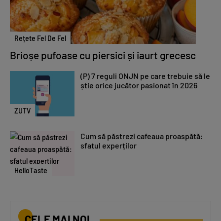
Rețete Fel De Fel
Brioșe pufoase cu piersici și iaurt grecesc
(P) 7 reguli ONJN pe care trebuie să le
știe orice jucător pasionat în 2026
ZUTV
Cum să păstrezi cafeaua proaspătă:
sfatul experților
HelloTaste
CELE MAI NOI