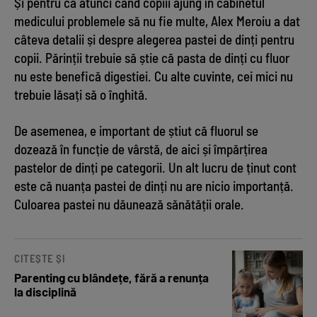
Și pentru ca atunci când copiii ajung în cabinetul
medicului problemele să nu fie multe, Alex Meroiu a dat
câteva detalii și despre alegerea pastei de dinți pentru
copii. Părinții trebuie să știe că pasta de dinți cu fluor
nu este benefică digestiei. Cu alte cuvinte, cei mici nu
trebuie lăsați să o înghită.
De asemenea, e important de știut că fluorul se
dozează în funcție de vârstă, de aici și împărțirea
pastelor de dinți pe categorii. Un alt lucru de ținut cont
este că nuanța pastei de dinți nu are nicio importanță.
Culoarea pastei nu dăunează sănătății orale.
CITEȘTE ȘI
Parenting cu blândețe, fără a renunța
la disciplină