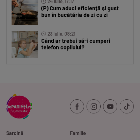
24 iulie, 17:17
(P) Cum aduci eficiență și gust
bun în bucătăria de zi cu zi
23 iulie, 08:21
Când ar trebui să-i cumperi
telefon copilului?
Sarcină
Familie