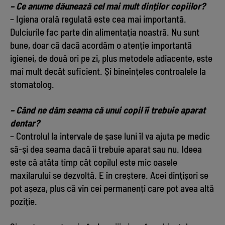
– Ce anume dăunează cel mai mult dinților copiilor?
– Igiena orală regulată este cea mai importantă.
Dulciurile fac parte din alimentația noastră. Nu sunt
bune, doar că dacă acordăm o atenție importantă
igienei, de două ori pe zi, plus metodele adiacente, este
mai mult decât suficient. Și bineînțeles controalele la
stomatolog.
– Când ne dăm seama că unui copil îi trebuie aparat
dentar?
– Controlul la intervale de șase luni îl va ajuta pe medic
să-și dea seama dacă îi trebuie aparat sau nu. Ideea
este că atâta timp cât copilul este mic oasele
maxilarului se dezvoltă. E în creștere. Acei dințișori se
pot așeza, plus că vin cei permanenți care pot avea altă
poziție.