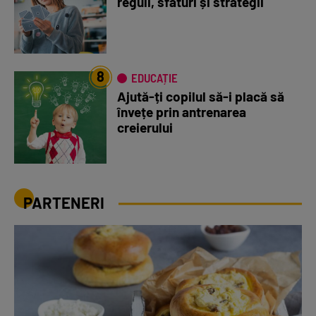
reguli, sfaturi și strategii
8
EDUCAȚIE
Ajută-ți copilul să-i placă să
învețe prin antrenarea
creierului
PARTENERI