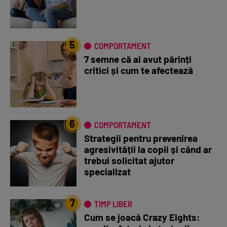
5
COMPORTAMENT
7 semne că ai avut părinți
critici și cum te afectează
6
COMPORTAMENT
Strategii pentru prevenirea
agresivității la copii și când ar
trebui solicitat ajutor
specializat
7
TIMP LIBER
Cum se joacă Crazy Eights: