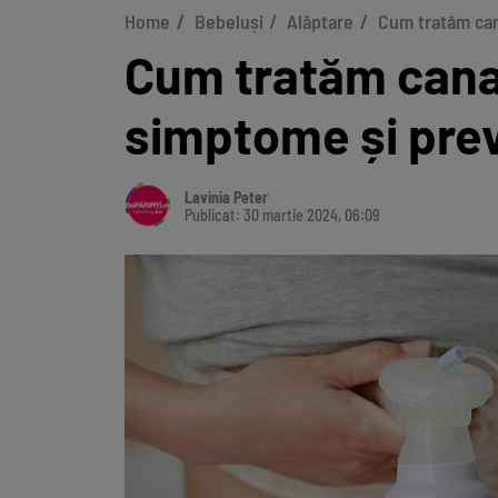
Home
Bebeluși
Alăptare
Cum tratăm cana
Cum tratăm canal
simptome și pre
Lavinia Peter
Publicat: 30 martie 2024, 06:09