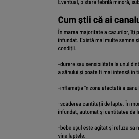
Eventual, o stare febrilă minoră, su
Cum știi că ai canal
În marea majoritate a cazurilor, îți
înfundat. Există mai multe semne și
condiții.
-durere sau sensibilitate la unul din
a sânului și poate fi mai intensă în
-inflamație în zona afectată a sânulu
-scăderea cantității de lapte. În mo
înfundat, automat și cantitatea de 
-bebelușul este agitat și refuză să
vine laptele.