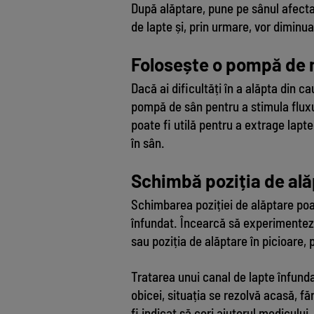
După alăptare, pune pe sânul afect
de lapte și, prin urmare, vor diminu
Folosește o pompă de 
Dacă ai dificultăți în a alăpta din c
pompă de sân pentru a stimula fluxu
poate fi utilă pentru a extrage lapte
în sân.
Schimbă poziția de al
Schimbarea poziției de alăptare poat
înfundat. Încearcă să experimentezi 
sau poziția de alăptare în picioare,
Tratarea unui canal de lapte înfund
obicei, situația se rezolvă acasă, fă
fi indicat să ceri ajutorul medicului.