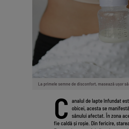
La primele semne de disconfort, masează ușor sâ
C
analul de lapte înfundat est
obicei, acesta se manifestă
sânului afectat. În zona ac
fie caldă și roșie. Din fericire, star