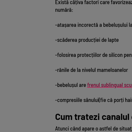
Există câțiva factori care favorizea
numără:
-atașarea incorectă a bebelușului l
-scăderea producției de lapte
-folosirea protecțiilor de silicon pen
-rănile de la nivelul mameloanelor
-bebelușul are
frenul sublingual scu
-compresiile sânului(fie că porți ha
Cum tratezi canalul 
Atunci când apare o astfel de situaț