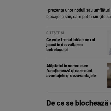
-prezența unor noduli sau umflături
blocaje în sân, care pot fi simțite s
CITEȘTE ȘI
Ce este frenul labial: ce rol
joacă în dezvoltarea
bebelușului
Alăptatul în somn: cum
funcționează și care sunt
avantajele și dezavantajele
De ce se blochează 