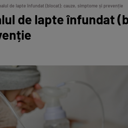
lul de lapte înfundat (blocat): cauze, simptome și prevenție
ul de lapte înfundat (b
venție