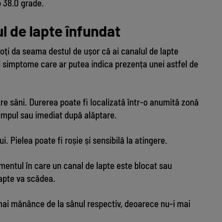
b 38.0 grade.
ul de lapte înfundat
 poți da seama destul de ușor că ai canalul de lapte
 simptome care ar putea indica prezența unei astfel de
tre sâni. Durerea poate fi localizată într-o anumită zonă
 timpul sau imediat după alăptare.
i. Pielea poate fi roșie și sensibilă la atingere.
mentul în care un canal de lapte este blocat sau
lapte va scădea.
 mai mănânce de la sânul respectiv, deoarece nu-i mai