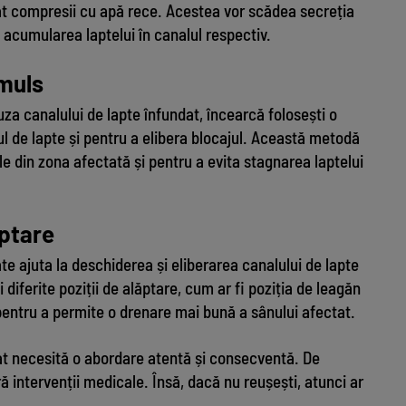
at compresii cu apă rece. Acestea vor scădea secreția
a acumularea laptelui în canalul respectiv.
muls
auza canalului de lapte înfundat, încearcă folosești o
l de lapte și pentru a elibera blocajul. Această metodă
le din zona afectată și pentru a evita stagnarea laptelui
ăptare
e ajuta la deschiderea și eliberarea canalului de lapte
diferite poziții de alăptare, cum ar fi poziția de leagăn
 pentru a permite o drenare mai bună a sânului afectat.
at necesită o abordare atentă și consecventă. De
ră intervenții medicale. Însă, dacă nu reușești, atunci ar