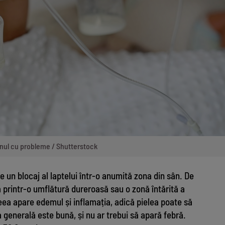
nul cu probleme / Shutterstock
e un blocaj al laptelui într-o anumită zona din sân. De
 printr-o umflătură dureroasă sau o zonă întărită a
eea apare edemul și inflamația, adică pielea poate să
ea generală este bună, și nu ar trebui să apară febră.