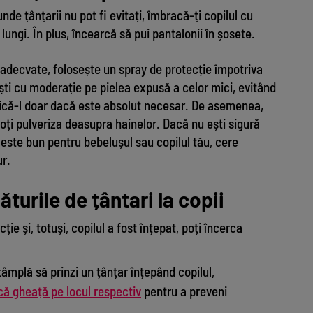
nde țânțarii nu pot fi evitați, îmbracă-ți copilul cu
ungi. În plus, încearcă să pui pantalonii în șosete.
e adecvate, folosește un spray de protecție împotriva
sești cu moderație pe pielea expusă a celor mici, evitând
plică-l doar dacă este absolut necesar. De asemenea,
poți pulveriza deasupra hainelor. Dacă nu ești sigură
este bun pentru bebelușul sau copilul tău, cere
ur.
ăturile de țântari la copii
ie și, totuși, copilul a fost înțepat, poți încerca
âmplă să prinzi un țânțar înțepând copilul,
că gheață pe locul respectiv
pentru a preveni