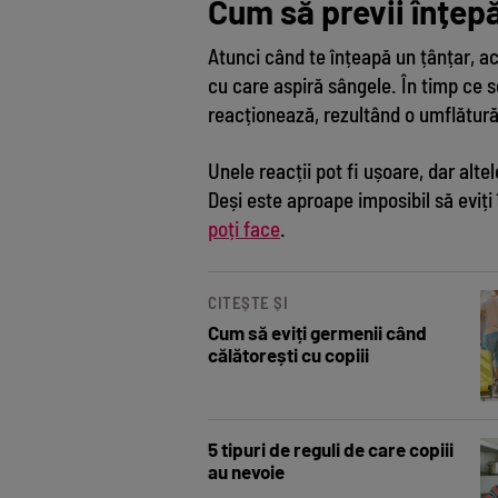
Cum să previi înțepă
Atunci când te înțeapă un țânțar, a
cu care aspiră sângele. În timp ce 
reacționează, rezultând o umflătură
Unele reacții pot fi ușoare, dar alte
Deși este aproape imposibil să eviți 
poți face
.
CITEȘTE ȘI
Cum să eviți germenii când
călătorești cu copiii
5 tipuri de reguli de care copiii
au nevoie