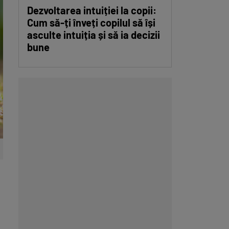
Dezvoltarea intuiției la copii:
Cum să-ți înveți copilul să își
asculte intuiția și să ia decizii
bune