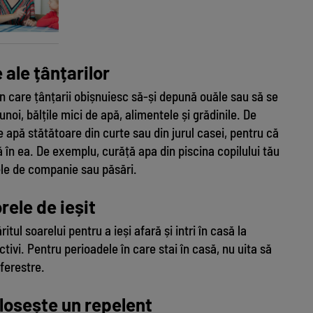
 ale țânțarilor
n care țânțarii obișnuiesc să-și depună ouăle sau să se
oi, bălțile mici de apă, alimentele și grădinile. De
pă stătătoare din curte sau din jurul casei, pentru că
ă în ea. De exemplu, curăță apa din piscina copilului tău
lele de companie sau păsări.
rele de ieșit
tul soarelui pentru a ieși afară și intri în casă la
ctivi. Pentru perioadele în care stai în casă, nu uita să
 ferestre.
olosește un repelent