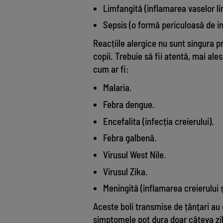
Limfangită (inflamarea vaselor li
Sepsis (o formă periculoasă de i
Reacțiile alergice nu sunt singura p
copii. Trebuie să fii atentă, mai ale
cum ar fi:
Malaria.
Febra dengue.
Encefalita (infecția creierului).
Febra galbenă.
Virusul West Nile.
Virusul Zika.
Meningită (inflamarea creierului ș
Aceste boli transmise de țânțari au 
simptomele pot dura doar câteva zil