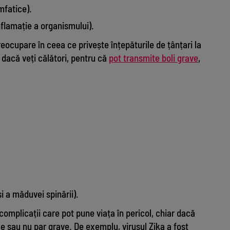
mfatice).
nflamație a organismului).
reocupare în ceea ce privește înțepăturile de țânțari la
s dacă veți călători, pentru că
pot transmite boli grave
,
i a măduvei spinării).
complicații care pot pune viața în pericol, chiar dacă
e sau nu par grave. De exemplu, virusul Zika a fost