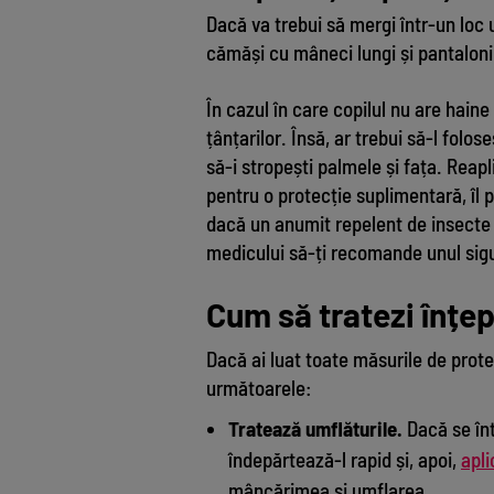
Dacă va trebui să mergi într-un loc u
cămăși cu mâneci lungi și pantaloni l
În cazul în care copilul nu are hain
țânțarilor. Însă, ar trebui să-l folo
să-i stropești palmele și fața. Rea
pentru o protecție suplimentară, îl 
dacă un anumit repelent de insecte 
medicului să-ți recomande unul sig
Cum să tratezi înțep
Dacă ai luat toate măsurile de protecț
următoarele:
Tratează umflăturile.
Dacă se înt
îndepărtează-l rapid și, apoi,
apli
mâncărimea și umflarea.