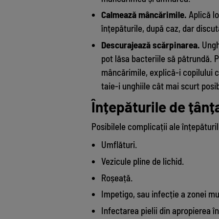
Calmează mâncărimile.
Aplică l
înțepăturile, după caz, dar discut
Descurajează scărpinarea.
Unghi
pot lăsa bacteriile să pătrundă. P
mâncărimile, explică-i copilului 
taie-i unghiile cât mai scurt posib
Înțepăturile de țânța
Posibilele complicații ale înțepături
Umflături.
Vezicule pline de lichid.
Roșeață.
Impetigo, sau infecție a zonei mu
Infectarea pielii din apropierea în