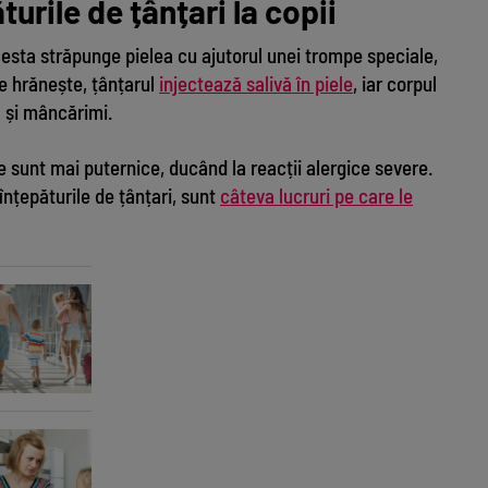
turile de țânțari la copii
cesta străpunge pielea cu ajutorul unei trompe speciale,
se hrănește, țânțarul
injectează salivă în piele
, iar corpul
 și mâncărimi.
le sunt mai puternice, ducând la reacții alergice severe.
înțepăturile de țânțari, sunt
câteva lucruri pe care le
Cum
5 t