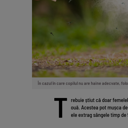
În cazul în care copilul nu are haine adecvate, fol
T
rebuie știut că doar femel
ouă. Acestea pot mușca de 2
ele extrag sângele timp de