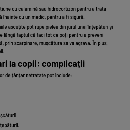
oțiune cu calamină sau hidrocortizon pentru a trata
ă înainte cu un medic, pentru a fi sigură.
ile ascuțite pot rupe pielea din jurul unei înțepături și
e lângă faptul că faci tot ce poți pentru a preveni
că, prin scarpinare, mușcătura se va agrava. În plus,
il.
ri la copii: complicații
lor de țânțar netratate pot include:
șcăturii.
țepăturii.