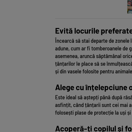
Evită locurile preferate
Încearcă să stai departe de zonele î
adune, cum ar fi tomberoanele de gun
asemenea, aruncă săptămânal orice a
țânțarilor le place să se înmulțeasc
și din vasele folosite pentru anima
Alege cu înțelepciune o
Este ideal să aștepți până după răsări
asfințit, când țânțarii sunt cei mai a
folosești plase de protecție la uși și
Acoperă-ți copilul și f