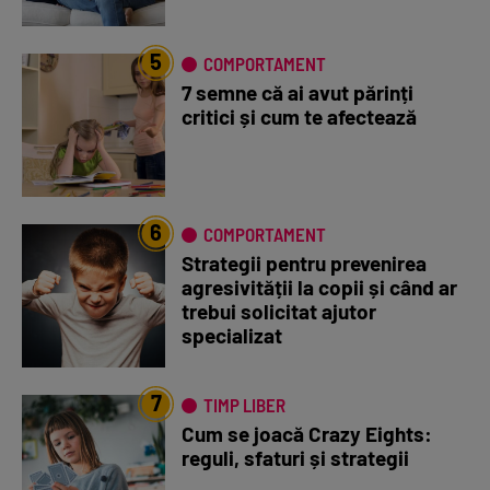
5
COMPORTAMENT
7 semne că ai avut părinți
critici și cum te afectează
6
COMPORTAMENT
Strategii pentru prevenirea
agresivității la copii și când ar
trebui solicitat ajutor
specializat
7
TIMP LIBER
Cum se joacă Crazy Eights:
reguli, sfaturi și strategii