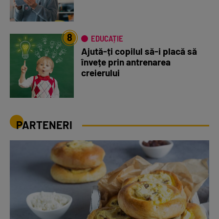
8
EDUCAȚIE
Ajută-ți copilul să-i placă să
învețe prin antrenarea
creierului
PARTENERI