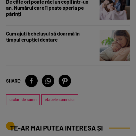
De câte ori poate răci un copil într-un
an. Numărul care îi poate speria pe
părinți
Cum ajuți bebelușul să doarmă în
timpul erupției dentare
SHARE:
cicluri de somn
etapele somnului
TE-AR MAI PUTEA INTERESA ȘI