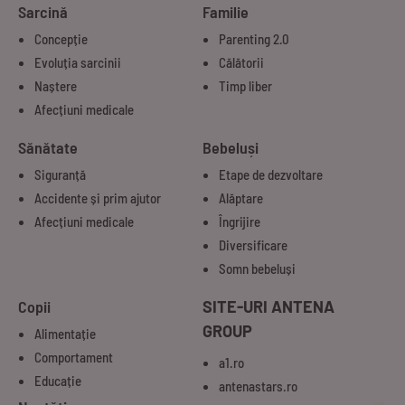
Sarcină
Familie
Concepție
Parenting 2.0
Evoluția sarcinii
Călătorii
Naștere
Timp liber
Afecțiuni medicale
Sănătate
Bebeluși
Siguranță
Etape de dezvoltare
Accidente și prim ajutor
Alăptare
Afecțiuni medicale
Îngrijire
Diversificare
Somn bebeluși
Copii
SITE-URI ANTENA
GROUP
Alimentație
Comportament
a1.ro
Educație
antenastars.ro