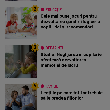
2
EDUCAȚIE
Cele mai bune jocuri pentru
dezvoltarea gândirii logice la
copii. Idei și recomandări
3
DEPĂRINȚI
Studiu: Neglijarea în copilărie
afectează dezvoltarea
memoriei de lucru
4
FAMILIE
Lecțiile pe care tații ar trebuie
să le predea fiilor lor