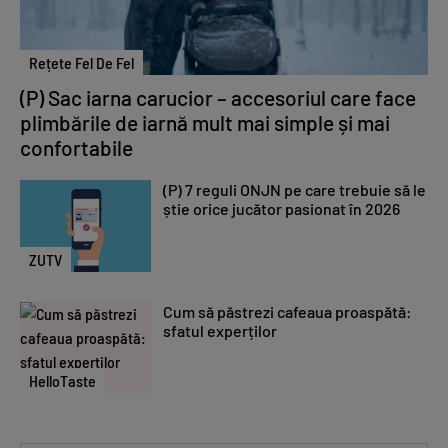
Rețete Fel De Fel
(P) Sac iarna carucior – accesoriul care face
plimbările de iarnă mult mai simple și mai
confortabile
(P) 7 reguli ONJN pe care trebuie să le
știe orice jucător pasionat în 2026
ZUTV
Cum să păstrezi cafeaua proaspătă:
sfatul experților
HelloTaste