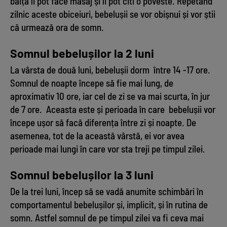
băiță îi pot face masaj și îi pot citi o poveste. Repetând
zilnic aceste obiceiuri, bebelușii se vor obișnui și vor știi
că urmează ora de somn.
Somnul bebelușilor la 2 luni
La vârsta de două luni, bebelușii dorm între 14 -17 ore.
Somnul de noapte începe să fie mai lung, de
aproximativ 10 ore, iar cel de zi se va mai scurta, în jur
de 7 ore. Aceasta este și perioada în care bebelușii vor
începe ușor să facă diferența între zi și noapte. De
asemenea, tot de la această vârstă, ei vor avea
perioade mai lungi în care vor sta treji pe timpul zilei.
Somnul bebelușilor la 3 luni
De la trei luni, încep să se vadă anumite schimbări în
comportamentul bebelușilor și, implicit, și în rutina de
somn. Astfel somnul de pe timpul zilei va fi ceva mai