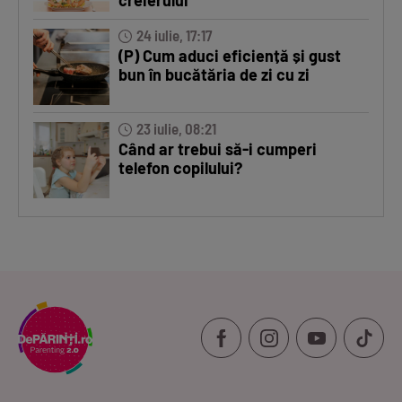
creierului
24 iulie, 17:17
(P) Cum aduci eficiență și gust
bun în bucătăria de zi cu zi
23 iulie, 08:21
Când ar trebui să-i cumperi
telefon copilului?