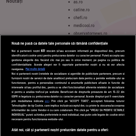
Noutăți
as.ro
catine.ro
chefi.ro
medicool.ro
observatornews.ro
spynews.ro
Nouă ne pasă ca datele tale personale să rămână confidențiale
tvhappy.ro
Noi și partenerii noștri
831
stocăm și/sau accesăm informații pe dispozitivul dvs., precum
identificatorii cookie unici pentru prelucrarea datelor cu caracter personal. Puteți accepta sau
useit.ro
gestiona alegerile dvs. făcând clic mai jos sau în orice moment, pe pagina cu politica de
zutv.ro
confidențialitate. Aceste alegeri vor fi raportate partenerilor noștri și nu vă vor afecta
navigarea.
Mai multe detalii
Trends AntenaPLAY
Noi si partenerii nostri (retelele de socializare si agentiile de publicitate partenere, precum si
furnizorii nostri de servicii de date analitice) prelucram date pentru a permite website-ului sa
AntenaPLAY
functioneze, pentru a personaliza continutul si anunturile publicitare afisate in functie de
interesele si/sau profilul dvs., pentru a va oferi functionalitati aferente retelelor de socializare
si pentru a analiza traficul pe website. Beneficiati de drepturile prevazute de art. 15-22 din
GDPR in legatura cu prelucrarea datelor cu caracter personal. Aceste drepturi pot fi exercitate
UTILE
prin modalitatea indicata
aici
. Prin click pe “ACCEPT TOATE”, acceptati folosirea tuturor
Tehnologiilor de tip Cookie, care implica inclusiv acceptul dvs. cu privire la stocarea/accesarea
Cod deontologic
informatiilor de catre Vendor-ii cu care colaboram. Prin click pe “VREAU SA MODIFIC SETARILE
INDIVIDUAL” puteti schimba preferintele in mod individual, mai putin cele legate de cookie strict
Termeni și condiții
necesare pentru functionarea website-ului.
Politica de cookies
Atât noi, cât și partenerii noștri prelucrăm datele pentru a oferi: