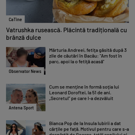
CaTine
Vatrushka rusească. Plăcintă tradițională cu
brânză dulce
Mărturia Andreei, fetiţa găsită după 3
zile de căutări în Bacău: "Am fost în
parc, apoi la o fetiţă acasă"
Observator News
Cum se menţine în formă soţia lui
Leonard Doroftei, la 51 de ani.
„Secretul” pe care l-a dezvăluit
Antena Sport
Bianca Pop de la Insula Iubirii a dat
cărțile pe față. Motivul pentru care s-a
despărțit de George, tatăl copilului ei