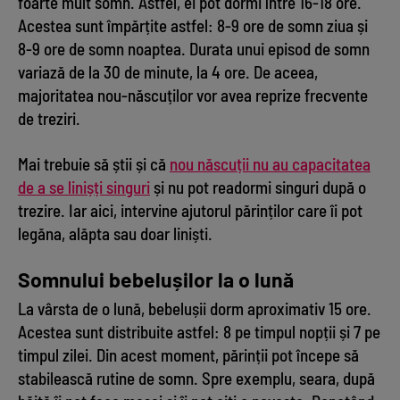
foarte mult somn. Astfel, ei pot dormi între 16-18 ore.
Acestea sunt împărțite astfel: 8-9 ore de somn ziua și
8-9 ore de somn noaptea. Durata unui episod de somn
variază de la 30 de minute, la 4 ore. De aceea,
majoritatea nou-născuților vor avea reprize frecvente
de treziri.
Mai trebuie să știi și că
nou născuții nu au capacitatea
de a se linișți singuri
și nu pot readormi singuri după o
trezire. Iar aici, intervine ajutorul părinților care îi pot
legăna, alăpta sau doar liniști.
Somnului bebelușilor la o lună
La vârsta de o lună, bebelușii dorm aproximativ 15 ore.
Acestea sunt distribuite astfel: 8 pe timpul nopții și 7 pe
timpul zilei. Din acest moment, părinții pot începe să
stabilească rutine de somn. Spre exemplu, seara, după