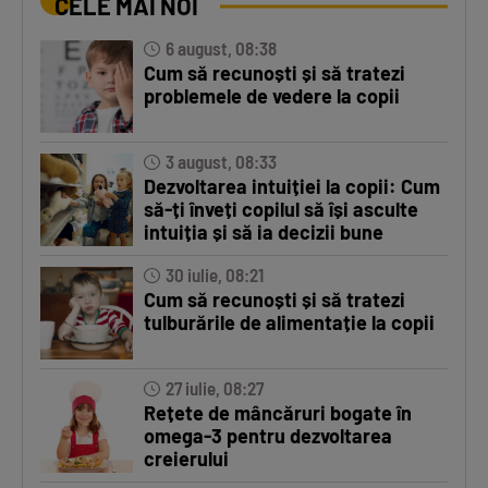
CELE MAI NOI
6 august, 08:38
Cum să recunoști și să tratezi
problemele de vedere la copii
3 august, 08:33
Dezvoltarea intuiției la copii: Cum
să-ți înveți copilul să își asculte
intuiția și să ia decizii bune
30 iulie, 08:21
Cum să recunoști și să tratezi
tulburările de alimentație la copii
27 iulie, 08:27
Rețete de mâncăruri bogate în
omega-3 pentru dezvoltarea
creierului