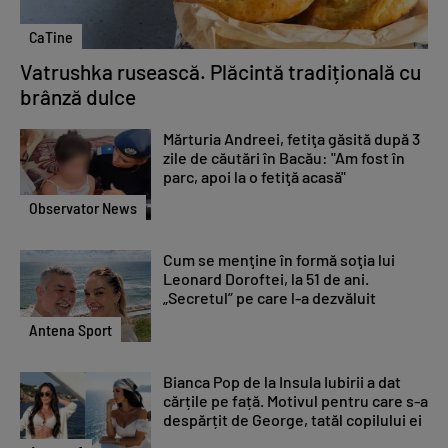
CaTine
Vatrushka rusească. Plăcintă tradițională cu
brânză dulce
Mărturia Andreei, fetiţa găsită după 3
zile de căutări în Bacău: "Am fost în
parc, apoi la o fetiţă acasă"
Observator News
Cum se menţine în formă soţia lui
Leonard Doroftei, la 51 de ani.
„Secretul” pe care l-a dezvăluit
Antena Sport
Bianca Pop de la Insula Iubirii a dat
cărțile pe față. Motivul pentru care s-a
despărțit de George, tatăl copilului ei