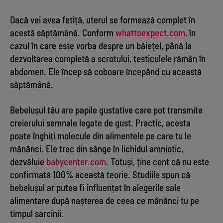
Dacă vei avea fetiță, uterul se formează complet în
acestă săptămână. Conform
whattoexpect.com
, în
cazul în care este vorba despre un băiețel, până la
dezvoltarea completă a scrotului, testiculele rămân în
abdomen. Ele încep să coboare începând cu această
săptămână.
Bebelușul tău are papile gustative care pot transmite
creierului semnale legate de gust. Practic, acesta
poate înghiți molecule din alimentele pe care tu le
mănânci. Ele trec din sânge în lichidul amniotic,
dezvăluie
babycenter.com
. Totuși, ține cont că nu este
confirmată 100% această teorie. Studiile spun că
bebelușul ar putea fi influențat în alegerile sale
alimentare după nașterea de ceea ce mânânci tu pe
timpul sarcinii.