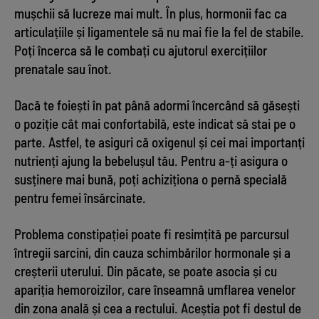
mușchii să lucreze mai mult. În plus, hormonii fac ca
articulațiile și ligamentele să nu mai fie la fel de stabile.
Poți încerca să le combați cu ajutorul exercițiilor
prenatale sau înot.
Dacă te foiești în pat până adormi încercând să găsești
o poziție cât mai confortabilă, este indicat să stai pe o
parte. Astfel, te asiguri că oxigenul și cei mai importanți
nutrienți ajung la bebelușul tău. Pentru a-ți asigura o
susținere mai bună, poți achiziționa o pernă specială
pentru femei însărcinate.
Problema constipației poate fi resimțită pe parcursul
întregii sarcini, din cauza schimbărilor hormonale și a
creșterii uterului. Din păcate, se poate asocia și cu
apariția hemoroizilor, care înseamnă umflarea venelor
din zona anală și cea a rectului. Aceștia pot fi destul de