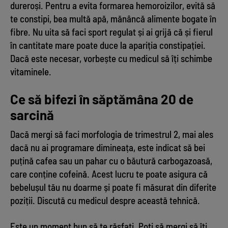
dureroși. Pentru a evita formarea hemoroizilor, evită să
te constipi, bea multă apă, mănâncă alimente bogate în
fibre. Nu uita să faci sport regulat și ai grijă că și fierul
în cantitate mare poate duce la apariția constipației.
Dacă este necesar, vorbește cu medicul să îți schimbe
vitaminele.
Ce să bifezi în săptămâna 20 de
sarcină
Dacă mergi să faci morfologia de trimestrul 2, mai ales
dacă nu ai programare dimineața, este indicat să bei
puțină cafea sau un pahar cu o băutură carbogazoasă,
care conține cofeină. Acest lucru te poate asigura că
bebelușul tău nu doarme și poate fi măsurat din diferite
poziții. Discută cu medicul despre această tehnică.
Este un moment bun să te răsfați. Poți să mergi să îți