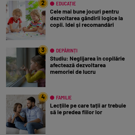
2
EDUCAȚIE
Cele mai bune jocuri pentru
dezvoltarea gândirii logice la
copii. Idei și recomandări
3
DEPĂRINȚI
Studiu: Neglijarea în copilărie
afectează dezvoltarea
memoriei de lucru
4
FAMILIE
Lecțiile pe care tații ar trebuie
să le predea fiilor lor