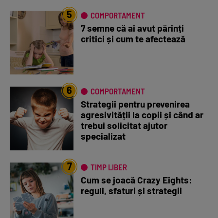
5
COMPORTAMENT
7 semne că ai avut părinți
critici și cum te afectează
6
COMPORTAMENT
Strategii pentru prevenirea
agresivității la copii și când ar
trebui solicitat ajutor
specializat
7
TIMP LIBER
Cum se joacă Crazy Eights:
reguli, sfaturi și strategii