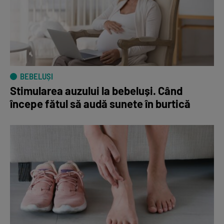
BEBELUȘI
Stimularea auzului la bebeluși. Când
începe fătul să audă sunete în burtică