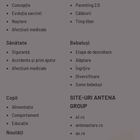
Concepție
Parenting 2.0
Evoluția sarcinii
Călătorii
Naștere
Timp liber
Afecțiuni medicale
Sănătate
Bebeluși
Siguranță
Etape de dezvoltare
Accidente și prim ajutor
Alăptare
Afecțiuni medicale
Îngrijire
Diversificare
Somn bebeluși
Copii
SITE-URI ANTENA
GROUP
Alimentație
Comportament
a1.ro
Educație
antenastars.ro
Noutăți
as.ro