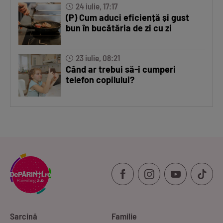
24 iulie, 17:17
(P) Cum aduci eficiență și gust
bun în bucătăria de zi cu zi
23 iulie, 08:21
Când ar trebui să-i cumperi
telefon copilului?
Sarcină
Familie