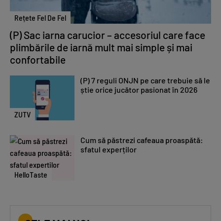
Rețete Fel De Fel
(P) Sac iarna carucior – accesoriul care face
plimbările de iarnă mult mai simple și mai
confortabile
(P) 7 reguli ONJN pe care trebuie să le
știe orice jucător pasionat în 2026
ZUTV
Cum să păstrezi cafeaua proaspătă:
sfatul experților
HelloTaste