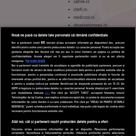
catine.ro
chefi.ro
medicool.ro
observatornews.ro
spynews.ro
Nouă ne pasă ca datele tale personale să rămână confidențiale
tvhappy.ro
Noi și partenerii noștri
831
stocăm și/sau accesăm informații pe dispozitivul dvs., precum
identificatorii cookie unici pentru prelucrarea datelor cu caracter personal. Puteți accepta sau
useit.ro
gestiona alegerile dvs. făcând clic mai jos sau în orice moment, pe pagina cu politica de
zutv.ro
confidențialitate. Aceste alegeri vor fi raportate partenerilor noștri și nu vă vor afecta
navigarea.
Mai multe detalii
Trends AntenaPLAY
Noi si partenerii nostri (retelele de socializare si agentiile de publicitate partenere, precum si
furnizorii nostri de servicii de date analitice) prelucram date pentru a permite website-ului sa
AntenaPLAY
functioneze, pentru a personaliza continutul si anunturile publicitare afisate in functie de
interesele si/sau profilul dvs., pentru a va oferi functionalitati aferente retelelor de socializare
si pentru a analiza traficul pe website. Beneficiati de drepturile prevazute de art. 15-22 din
GDPR in legatura cu prelucrarea datelor cu caracter personal. Aceste drepturi pot fi exercitate
UTILE
prin modalitatea indicata
aici
. Prin click pe “ACCEPT TOATE”, acceptati folosirea tuturor
Tehnologiilor de tip Cookie, care implica inclusiv acceptul dvs. cu privire la stocarea/accesarea
Cod deontologic
informatiilor de catre Vendor-ii cu care colaboram. Prin click pe “VREAU SA MODIFIC SETARILE
INDIVIDUAL” puteti schimba preferintele in mod individual, mai putin cele legate de cookie strict
Termeni și condiții
necesare pentru functionarea website-ului.
Politica de cookies
Atât noi, cât și partenerii noștri prelucrăm datele pentru a oferi:
Stocarea și/sau accesarea informațiilor de pe un dispozitiv. Măsurarea performanței
Politică de confidențialitate
reclamelor. Dezvoltarea și îmbunătățirea serviciilor. Utilizarea profilurilor pentru selectarea