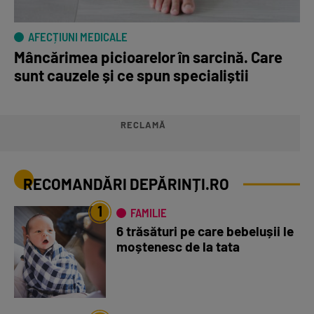
AFECȚIUNI MEDICALE
Mâncărimea picioarelor în sarcină. Care
sunt cauzele și ce spun specialiștii
RECLAMĂ
RECOMANDĂRI DEPĂRINȚI.RO
1
FAMILIE
6 trăsături pe care bebelușii le
moștenesc de la tata